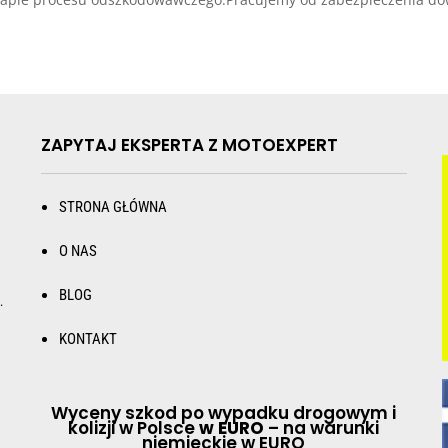
ZAPYTAJ EKSPERTA Z MOTOEXPERT
STRONA GŁÓWNA
O NAS
BLOG
.
KONTAKT
Wyceny szkod po wypadku drogowym i
kolizji w Polsce
w EURO
– na warunki
niemieckie w EURO