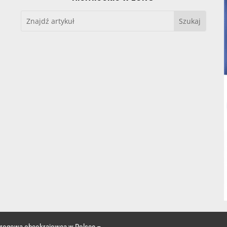
 drogowa obcokrajowca w Polsce –