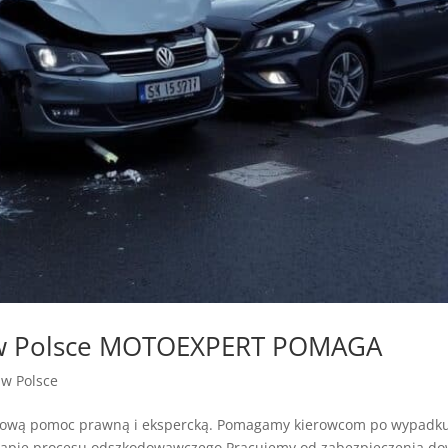
w Polsce MOTOEXPERT POMAGA
a w Polsce
sową pomoc prawną i ekspercką. Pomagamy kierowcom po wypad
tapie procesu odszkodowawczego.Pracujemy od zabezpieczenia do