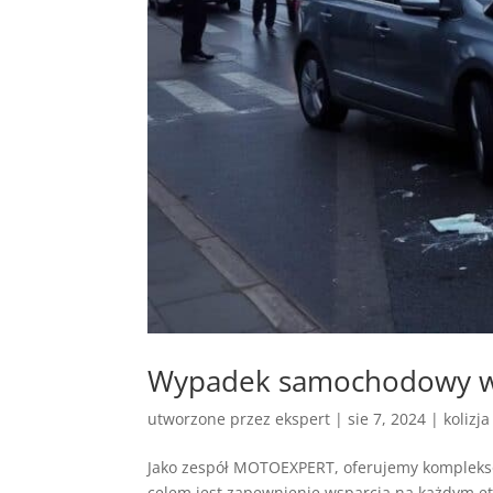
Wypadek samochodowy 
utworzone przez
ekspert
|
sie 7, 2024
|
kolizj
Jako zespół MOTOEXPERT, oferujemy komplek
celem jest zapewnienie wsparcia na każdym e