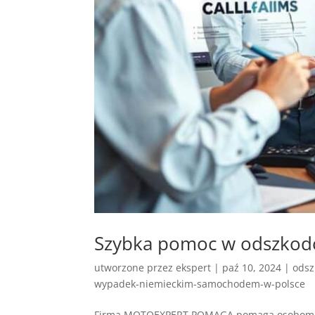
Szybka pomoc w odszko
utworzone przez
ekspert
|
paź 10, 2024
|
odsz
wypadek-niemieckim-samochodem-w-polsce
Firma MOTOEXPERT POMAGA pomaga osobom po