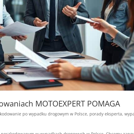
dowaniach MOTOEXPERT POMAGA
kodowanie po wypadku drogowym w Polsce
,
porady eksperta
,
wypa
szkodowanym w wypadkach drogowych w Polsce. Chcemy zapewn