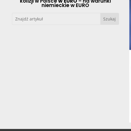
kolizji w Polsce
w EURO
– na warunki
niemieckie w EURO