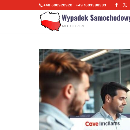
+48 600920920 | +49 1603388333