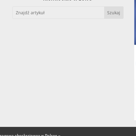
 drogowa obcokrajowca w Polsce –