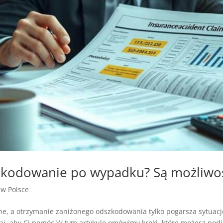
kodowanie po wypadku? Są możliwośc
a w Polsce
, a otrzymanie zaniżonego odszkodowania tylko pogarsza sytuację
utaj, aby Ci pomóc.W tym artykule omówimy kroki, które możesz podją