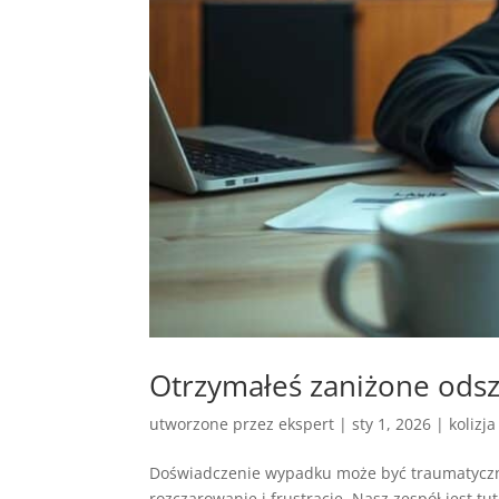
Otrzymałeś zaniżone odsz
utworzone przez
ekspert
|
sty 1, 2026
|
kolizj
Doświadczenie wypadku może być traumatyczne
rozczarowanie i frustrację. Nasz zespół jest t