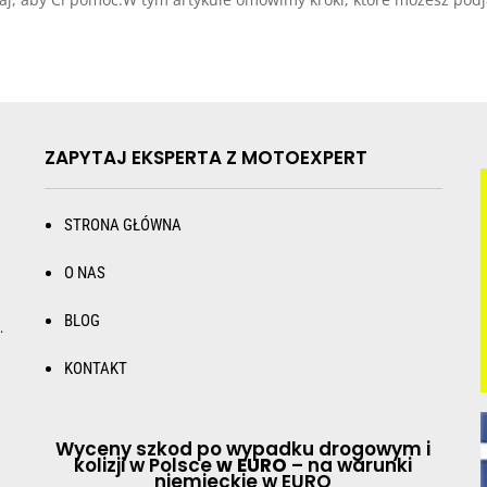
ZAPYTAJ EKSPERTA Z MOTOEXPERT
STRONA GŁÓWNA
O NAS
BLOG
.
KONTAKT
Wyceny szkod po wypadku drogowym i
kolizji w Polsce
w EURO
– na warunki
niemieckie w EURO