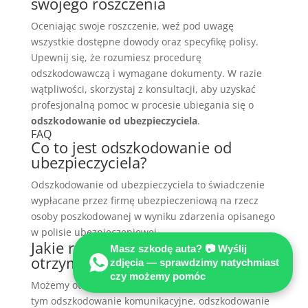
swojego roszczenia
Oceniając swoje roszczenie, weź pod uwagę
wszystkie dostępne dowody oraz specyfikę polisy.
Upewnij się, że rozumiesz procedurę
odszkodowawczą i wymagane dokumenty. W razie
wątpliwości, skorzystaj z konsultacji, aby uzyskać
profesjonalną pomoc w procesie ubiegania się o
odszkodowanie od ubezpieczyciela
.
FAQ
Co to jest odszkodowanie od
ubezpieczyciela?
Odszkodowanie od ubezpieczyciela to świadczenie
wypłacane przez firmę ubezpieczeniową na rzecz
osoby poszkodowanej w wyniku zdarzenia opisanego
w polisie ubezpieczeniowej.
Jakie rodzaje odszkodowań mogę
Masz szkodę auta? 📷 Wyślij
otrzymać?
zdjęcia — sprawdzimy natychmiast
czy możemy pomóc
Możemy otrzymać różne rodzaje odszkodowań, w
tym odszkodowanie komunikacyjne, odszkodowanie