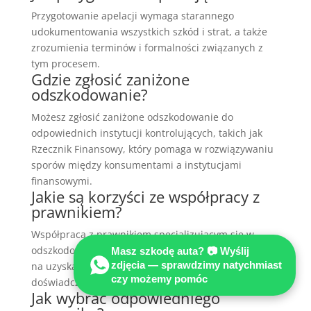
Przygotowanie apelacji wymaga starannego
udokumentowania wszystkich szkód i strat, a także
zrozumienia terminów i formalności związanych z
tym procesem.
Gdzie zgłosić zaniżone
odszkodowanie?
Możesz zgłosić zaniżone odszkodowanie do
odpowiednich instytucji kontrolujących, takich jak
Rzecznik Finansowy, który pomaga w rozwiązywaniu
sporów między konsumentami a instytucjami
finansowymi.
Jakie są korzyści ze współpracy z
prawnikiem?
Współpraca z prawnikiem specjalizującym się w
odszkodowaniach może znacznie zwiększyć szanse
Masz szkodę auta? 📷 Wyślij
zdjęcia — sprawdzimy natychmiast
na uzyskanie wyższego odszkodowania dzięki jego
czy możemy pomóc
doświadczeniu i wiedzy.
Jak wybrać odpowiedniego