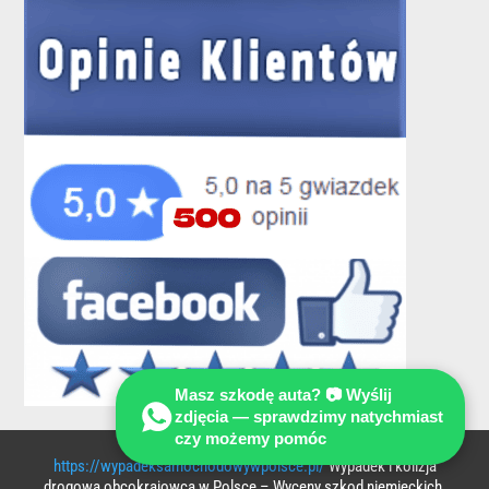
Masz szkodę auta? 📷 Wyślij
zdjęcia — sprawdzimy natychmiast
czy możemy pomóc
https://wypadeksamochodowywpolsce.pl/
Wypadek i kolizja
drogowa obcokrajowca w Polsce – Wyceny szkod niemieckich,