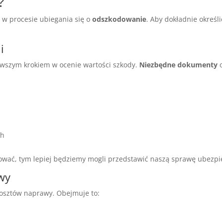
?
 w procesie ubiegania się o
odszkodowanie
. Aby dokładnie określ
i
rwszym krokiem w ocenie wartości szkody.
Niezbędne dokumenty
o
ch
wać, tym lepiej będziemy mogli przedstawić naszą sprawę ubezpie
wy
kosztów naprawy. Obejmuje to: