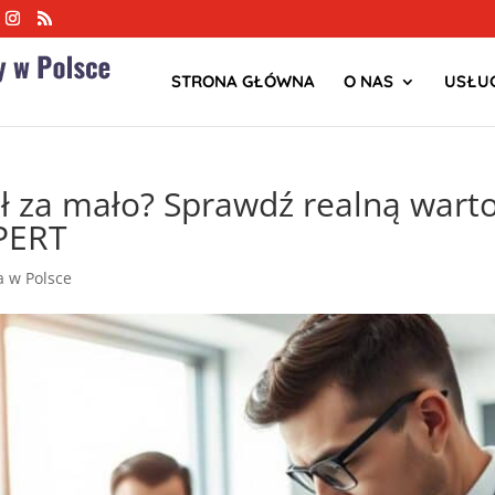
STRONA GŁÓWNA
O NAS
USŁUG
ił za mało? Sprawdź realną wart
PERT
ja w Polsce