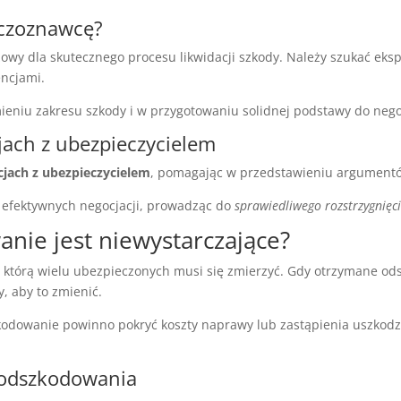
eczoznawcę?
zowy dla skutecznego procesu likwidacji szkody. Należy szukać e
encjami.
niu zakresu szkody i w przygotowaniu solidnej podstawy do negoc
jach z ubezpieczycielem
cjach z ubezpieczycielem
, pomagając w przedstawieniu argumentó
j efektywnych negocjacji, prowadząc do
sprawiedliwego rozstrzygnięc
nie jest niewystarczające?
z którą wielu ubezpieczonych musi się zmierzyć. Gdy otrzymane o
, aby to zmienić.
kodowanie powinno pokryć koszty naprawy lub zastąpienia uszkodzon
e odszkodowania