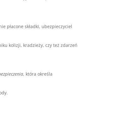
e płacone składki, ubezpieczyciel
u kolizji, kradzieży, czy też zdarzeń
ezpieczenia
, która określa
ody.