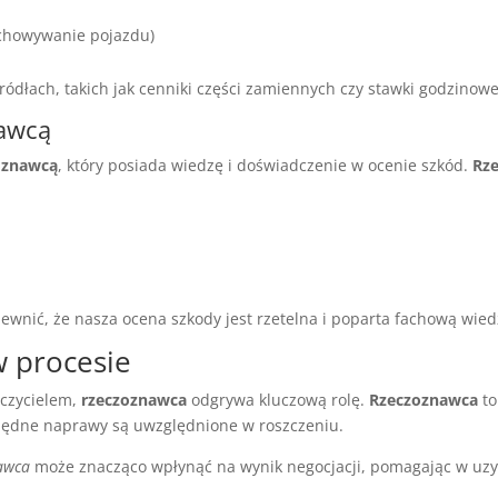
echowywanie pojazdu)
ódłach, takich jak cenniki części zamiennych czy stawki godzinowe
nawcą
zoznawcą
, który posiada wiedzę i doświadczenie w ocenie szkód.
Rz
wnić, że nasza ocena szkody jest rzetelna i poparta fachową wied
w procesie
eczycielem,
rzeczoznawca
odgrywa kluczową rolę.
Rzeczoznawca
to
zbędne naprawy są uwzględnione w roszczeniu.
awca
może znacząco wpłynąć na wynik negocjacji, pomagając w uz