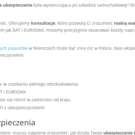
a ubezpieczenia
była wystarczająca po szkodzie samochodowej? Nie
omóc. Oferujemy
konsultacje
, które pozwolą Ci zrozumieć
realną wa
im jak DAT i EURODAX, możemy precyzyjnie oszacować koszty napra
nych pojazdów
w Niemczech może być inna niż w Polsce. Nasi ekspe
ieczycielem.
.
óc w uzyskaniu pełnego odszkodowania.
AT i EURODAX.
 się różnić w zależności od kraju.
h z ubezpieczycielami.
pieczenia
elem, musisz najpierw zrozumieć, jak działa Twoje
ubezpieczenie