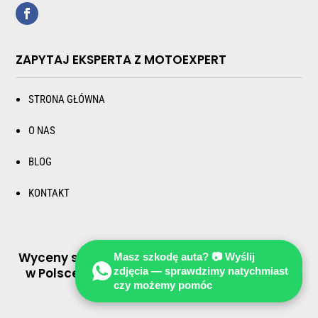
ZAPYTAJ EKSPERTA Z MOTOEXPERT
STRONA GŁÓWNA
O NAS
BLOG
KONTAKT
Wyceny szkod po wypadku drogowym i kolizji
Masz szkodę auta? 📷 Wyślij
w Polsce
w EURO
– na warunki niemieckie w
zdjęcia — sprawdzimy natychmiast
czy możemy pomóc
EURO