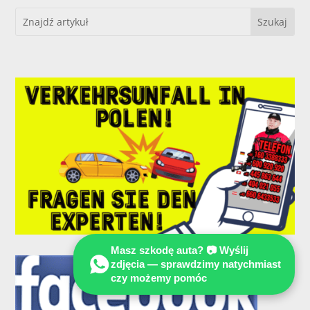
Masz szkodę auta? 📷 Wyślij
zdjęcia — sprawdzimy natychmiast
czy możemy pomóc