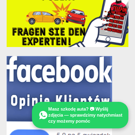
Masz szkodę auta? 📷 Wyślij
zdjęcia — sprawdzimy natychmiast
czy możemy pomóc