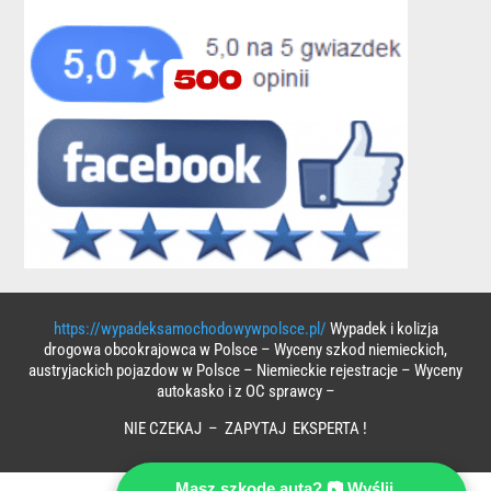
https://wypadeksamochodowywpolsce.pl/
Wypadek i kolizja
drogowa obcokrajowca w Polsce – Wyceny szkod niemieckich,
austryjackich pojazdow w Polsce – Niemieckie rejestracje – Wyceny
autokasko i z OC sprawcy –
NIE CZEKAJ – ZAPYTAJ EKSPERTA !
Masz szkodę auta? 📷 Wyślij