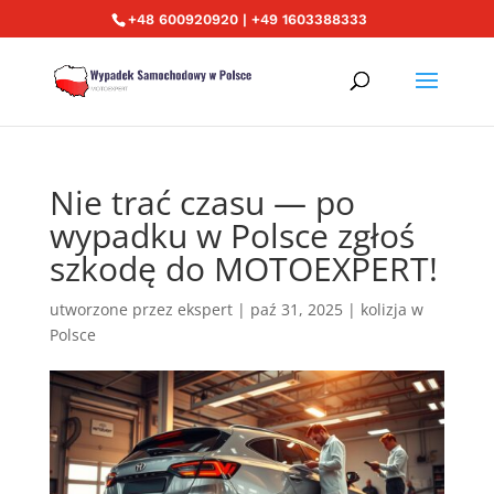
+48 600920920 | +49 1603388333
Nie trać czasu — po
wypadku w Polsce zgłoś
szkodę do MOTOEXPERT!
utworzone przez
ekspert
|
paź 31, 2025
|
kolizja w
Polsce