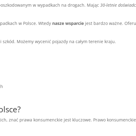
oszkodowanym w wypadkach na drogach. Mając
30-letnie doświadc
ypadkach w Polsce. Wtedy
nasze wsparcie
jest bardzo ważne. Ofer
ji szkód. Możemy wycenić pojazdy na całym terenie kraju.
ch
olsce?
kich, znać prawa konsumenckie jest kluczowe. Prawo konsumenckie