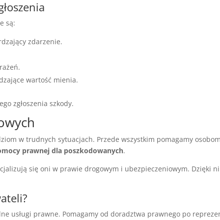
głoszenia
e są:
dzający zdarzenie.
brażeń.
dzające wartość mienia.
ego zgłoszenia szkody.
dowych
udziom w trudnych sytuacjach. Przede wszystkim pomagamy oso
omocy prawnej dla poszkodowanych
.
jalizują się oni w prawie drogowym i ubezpieczeniowym. Dzięki 
ateli?
lne usługi prawne. Pomagamy od doradztwa prawnego po reprezen