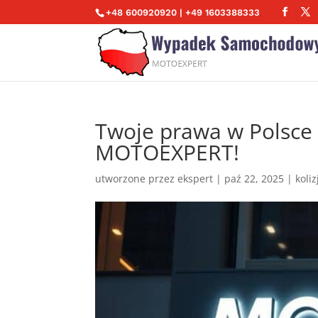
+48 600920920 | +49 1603388333
Twoje prawa w Polsce 
MOTOEXPERT!
utworzone przez
ekspert
|
paź 22, 2025
|
koli