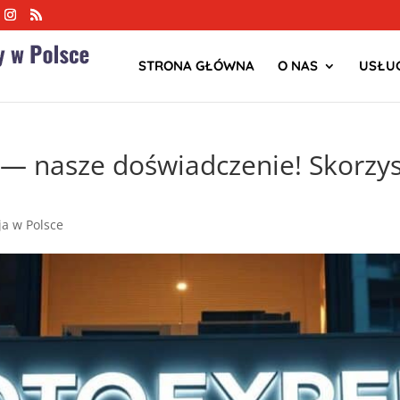
STRONA GŁÓWNA
O NAS
USŁUG
— nasze doświadczenie! Skorzys
zja w Polsce