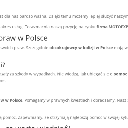
t dla nas bardzo ważna. Dzięki temu możemy lepiej służyć naszym
zakres usług. To wzmacnia naszą pozycję na rynku
firma MOTOEX
 praw w Polsce
swoich praw. Szczególnie
obcokrajowcy w kolizji w Polsce
mają wi
i?
nsaty
za szkody w wypadkach. Nie wiedzą, jak ubiegać się o
pomoc 
ne.
ów w Polsce
. Pomagamy w prawnych kwestiach i doradzamy. Nasz
ną pomoc. Zapewniamy, że otrzymają najlepszą pomoc w swojej sytu