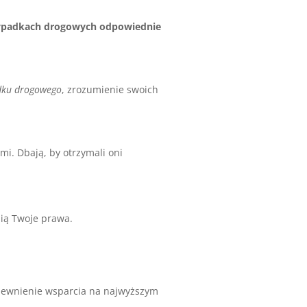
ypadkach drogowych odpowiednie
.
dku drogowego
, zrozumienie swoich
mi. Dbają, by otrzymali oni
nią Twoje prawa.
zapewnienie wsparcia na najwyższym