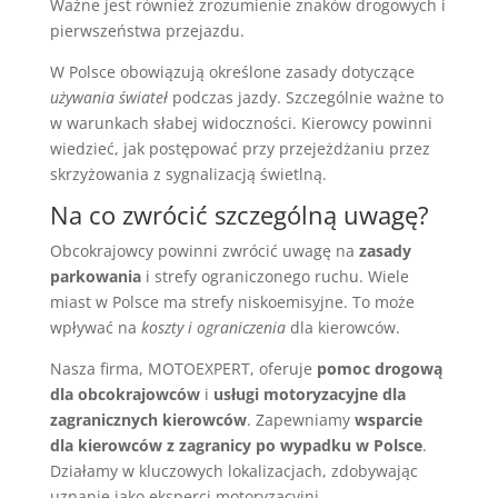
Ważne jest również zrozumienie znaków drogowych i
pierwszeństwa przejazdu.
W Polsce obowiązują określone zasady dotyczące
używania świateł
podczas jazdy. Szczególnie ważne to
w warunkach słabej widoczności. Kierowcy powinni
wiedzieć, jak postępować przy przejeżdżaniu przez
skrzyżowania z sygnalizacją świetlną.
Na co zwrócić szczególną uwagę?
Obcokrajowcy powinni zwrócić uwagę na
zasady
parkowania
i strefy ograniczonego ruchu. Wiele
miast w Polsce ma strefy niskoemisyjne. To może
wpływać na
koszty i ograniczenia
dla kierowców.
Nasza firma, MOTOEXPERT, oferuje
pomoc drogową
dla obcokrajowców
i
usługi motoryzacyjne dla
zagranicznych kierowców
. Zapewniamy
wsparcie
dla kierowców z zagranicy po wypadku w Polsce
.
Działamy w kluczowych lokalizacjach, zdobywając
uznanie jako eksperci motoryzacyjni.