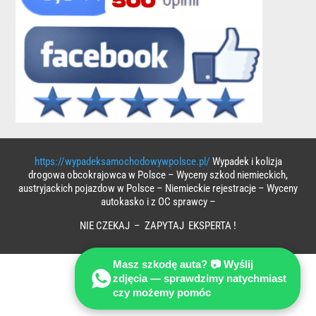
https://wypadeksamochodowywpolsce.pl/
Wypadek i kolizja
drogowa obcokrajowca w Polsce – Wyceny szkod niemieckich,
austryjackich pojazdow w Polsce – Niemieckie rejestracje – Wyceny
autokasko i z OC sprawcy –
NIE CZEKAJ – ZAPYTAJ EKSPERTA !
Masz szkodę auta? 📷 Wyślij
zdjęcia — sprawdzimy natychmiast
czy możemy pomóc