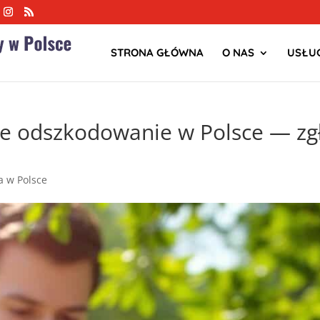
STRONA GŁÓWNA
O NAS
USŁUG
e odszkodowanie w Polsce — zgł
ja w Polsce