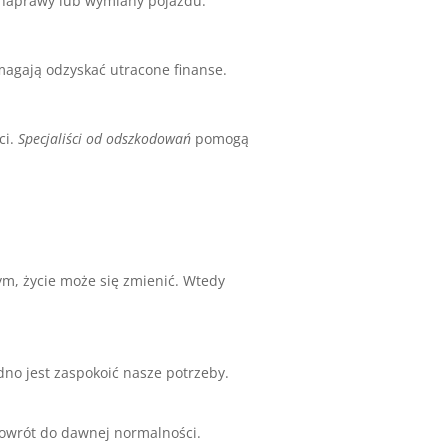
 naprawy lub wymiany pojazdu.
agają odzyskać utracone finanse.
ci.
Specjaliści od odszkodowań
pomogą
m, życie może się zmienić. Wtedy
dno jest zaspokoić nasze potrzeby.
powrót do dawnej normalności.