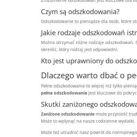
Zrozumienie odszkodowań jest kluczowe dla o
Czym są odszkodowania?
Odszkodowanie to pieniądze dla osób, które s
Jakie rodzaje odszkodowań istn
Można otrzymać różne rodzaje odszkodowań. S
określić, który rodzaj jest odpowiedni.
Kto jest uprawniony do odszk
Dlaczego warto dbać o p
Pełne odszkodowanie to więcej niż tylko pien
pełne odszkodowanie
jest kluczowe do pokryc
Skutki zaniżonego odszkodow
Zaniżone odszkodowanie
może przynieść
trud
Może to wpłynąć na nasze codzienne wydatki.
Może też utrudnić nasz powrót do normalnego