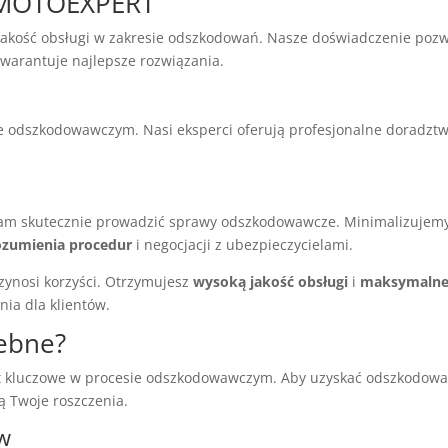
z MOTOEXPERT
kość obsługi w zakresie odszkodowań. Nasze doświadczenie poz
warantuje najlepsze rozwiązania.
 odszkodowawczym. Nasi eksperci oferują profesjonalne doradztwo
.
m skutecznie prowadzić sprawy odszkodowawcze. Minimalizujemy 
ozumienia procedur
i negocjacji z ubezpieczycielami.
nosi korzyści. Otrzymujesz
wysoką jakość obsługi
i
maksymalne
ia dla klientów.
zebne?
 kluczowe w procesie odszkodowawczym. Aby uzyskać odszkodowan
 Twoje roszczenia.
w