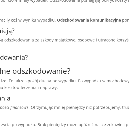
sób, które miały wypadek. Odszkodowania pomagają pokryć koszty
traciły coś w wyniku wypadku.
Odszkodowania komunikacyjne
pom
ieją?
ą odszkodowania za szkody majątkowe, osobowe i utracone korzyś
odowania?
ełne odszkodowanie?
iądze. To także spokój ducha po wypadku. Po wypadku samochodowy
ia kosztów leczenia i naprawy.
ania
ności finansowe
. Otrzymując mniej pieniędzy niż potrzebujemy, tru
 życia po wypadku. Brak pieniędzy może opóźnić nasze zdrowie i 