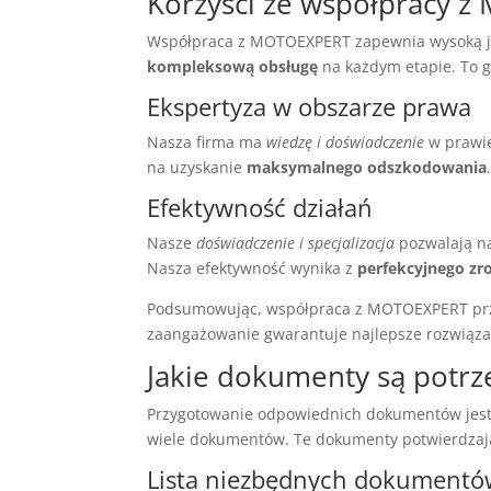
Korzyści ze współpracy 
Współpraca z MOTOEXPERT zapewnia wysoką ja
kompleksową obsługę
na każdym etapie. To g
Ekspertyza w obszarze prawa
Nasza firma ma
wiedzę i doświadczenie
w prawie
na uzyskanie
maksymalnego odszkodowania
Efektywność działań
Nasze
doświadczenie i specjalizacja
pozwalają na
Nasza efektywność wynika z
perfekcyjnego zr
Podsumowując, współpraca z MOTOEXPERT przy
zaangażowanie gwarantuje najlepsze rozwiązan
Jakie dokumenty są potr
Przygotowanie odpowiednich dokumentów jest
wiele dokumentów. Te dokumenty potwierdzają
Lista niezbędnych dokumentó