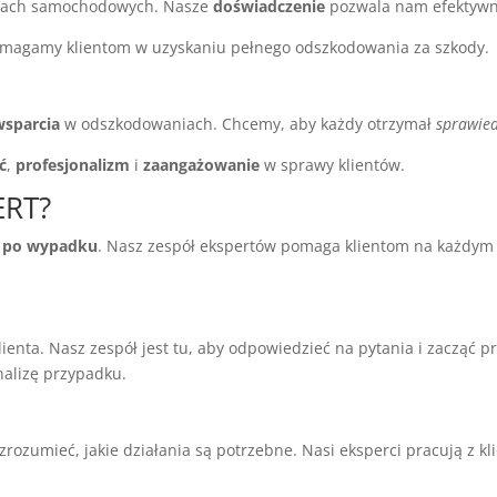
niach samochodowych. Nasze
doświadczenie
pozwala nam efektywni
omagamy klientom w uzyskaniu pełnego odszkodowania za szkody.
wsparcia
w odszkodowaniach. Chcemy, aby każdy otrzymał
sprawie
ć
,
profesjonalizm
i
zaangażowanie
w sprawy klientów.
ERT?
 po wypadku
. Nasz zespół ekspertów pomaga klientom na każdym 
lienta. Nasz zespół jest tu, aby odpowiedzieć na pytania i zacząć
nalizę przypadku.
zrozumieć, jakie działania są potrzebne. Nasi eksperci pracują z k