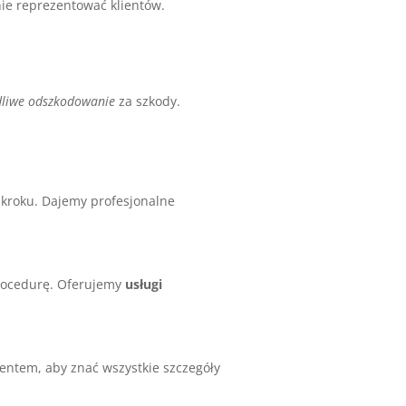
e reprezentować klientów.
dliwe odszkodowanie
za szkody.
kroku. Dajemy profesjonalne
 procedurę. Oferujemy
usługi
lientem, aby znać wszystkie szczegóły