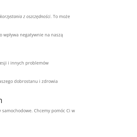
y
korzystania z oszczędności
. To może
 To wpływa negatywnie na naszą
resji i innych problemów
naszego dobrostanu i zdrowia
m
ody samochodowe. Chcemy pomóc Ci w