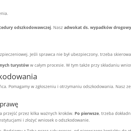
nia.
cedury odszkodowawczej
. Nasz
adwokat ds. wypadków drogow
pieczeniowej. Jeśli sprawca nie był ubezpieczony, trzeba skierow
nych turystów
w całym procesie. W tym także przy składaniu wnio
zkodowania
ca. Pomagamy w zgłoszeniu i otrzymaniu odszkodowania. Nasz zes
sprawę
a przejść przez kilka ważnych kroków.
Po pierwsze
, trzeba dokład
instytucjami i złożyć wniosek o odszkodowanie.
 Będziemy z Tobą przez cały proces, od pierwszego kontaktu do 