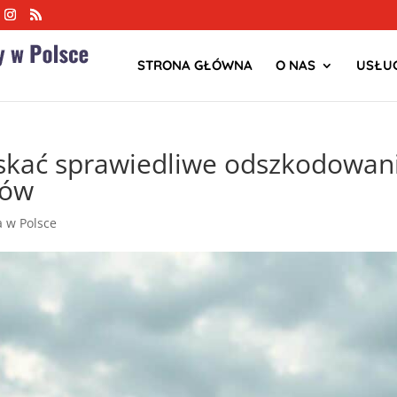
STRONA GŁÓWNA
O NAS
USŁUG
skać sprawiedliwe odszkodowan
ców
ja w Polsce