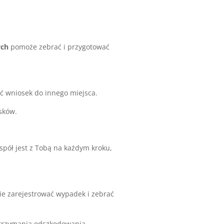
ych
pomoże zebrać i przygotować
ać wniosek do innego miejsca.
sków.
pół jest z Tobą na każdym kroku,
nie zarejestrować wypadek i zebrać
otrzymania odszkodowania.