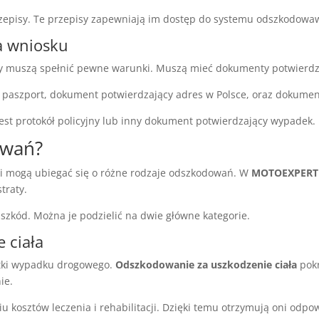
przepisy. Te przepisy zapewniają im dostęp do systemu odszkodowa
a wniosku
y muszą spełnić pewne warunki. Muszą mieć dokumenty potwierdzaj
b paszport, dokument potwierdzający adres w Polsce, oraz dokume
jest protokół policyjny lub inny dokument potwierdzający wypadek.
owań?
 mogą ubiegać się o różne rodzaje odszkodowań. W
MOTOEXPERT
traty.
zkód. Można je podzielić na dwie główne kategorie.
 ciała
utki wypadku drogowego.
Odszkodowanie za uszkodzenie ciała
pokr
ie.
osztów leczenia i rehabilitacji. Dzięki temu otrzymują oni odpo