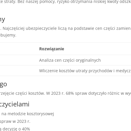
e straty. Bez naszej pomocy, ryzyko otrzymania niskiej kwoty odsz
ny
. Najczęściej ubezpieczyciele liczą na podstawie cen części zamien
ebujemy.
Rozwiązanie
Analiza cen części oryginalnych
Wliczenie kosztów utraty przychodów i medyc
ego
jęcie części kosztów. W 2023 r. 68% spraw dotyczyło różnic w wy
czycielami
ę na metodzie kosztorysowej
spraw w 2023 r.
ą decyzję o 40%