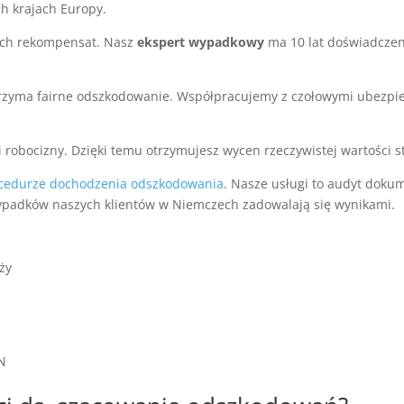
ch krajach Europy.
ych rekompensat. Nasz
ekspert wypadkowy
ma 10 lat doświadczen
otrzyma fairne odszkodowanie. Współpracujemy z czołowymi ubezpie
 robocizny. Dzięki temu otrzymujesz wycen rzeczywistej wartości st
cedurze dochodzenia odszkodowania
. Nasze usługi to audyt dokum
ypadków naszych klientów w Niemczech zadowalają się wynikami.
ży
LN