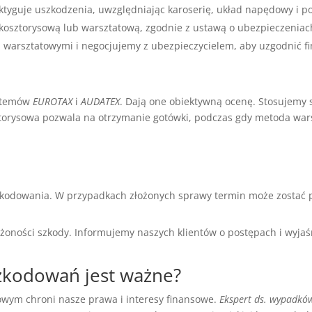
ktyguje uszkodzenia, uwzględniając karoserię, układ napędowy i p
osztorysową lub warsztatową, zgodnie z ustawą o ubezpieczeniac
warsztatowymi i negocjujemy z ubezpieczycielem, aby uzgodnić fi
ystemów
EUROTAX
i
AUDATEX
. Dają one obiektywną ocenę. Stosujemy 
osztorysowa pozwala na otrzymanie gotówki, podczas gdy metoda w
zkodowania. W przypadkach złożonych sprawy termin może zostać p
ożoności szkody. Informujemy naszych klientów o postępach i wyjaśn
zkodowań jest ważne?
wym chroni nasze prawa i interesy finansowe.
Ekspert ds. wypadkó