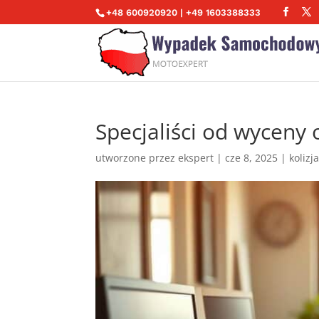
+48 600920920 | +49 1603388333
Specjaliści od wycen
utworzone przez
ekspert
|
cze 8, 2025
|
kolizj