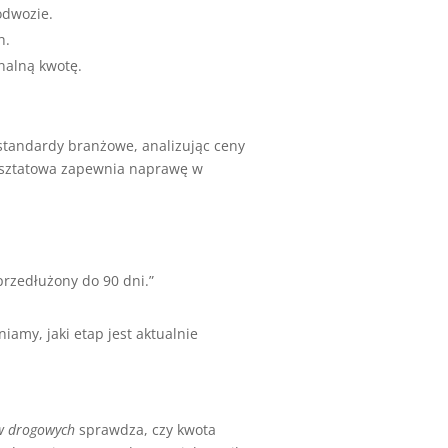
odwozie.
h.
nalną kwotę.
standardy branżowe, analizując ceny
arsztatowa zapewnia naprawę w
rzedłużony do 90 dni.”
iamy, jaki etap jest aktualnie
w drogowych
sprawdza, czy kwota