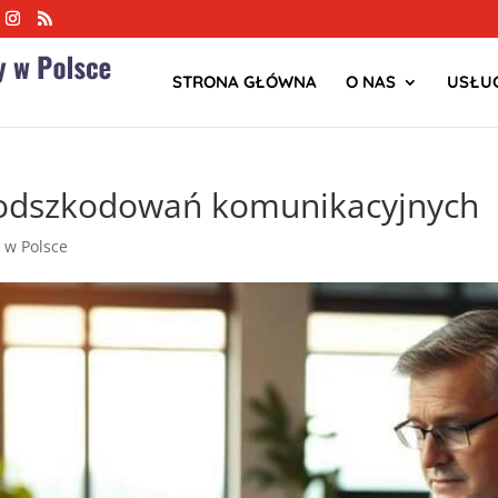
STRONA GŁÓWNA
O NAS
USŁUG
y odszkodowań komunikacyjnych
a w Polsce