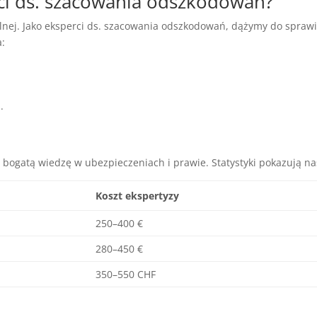
ci ds. szacowania odszkodowań?
nalnej. Jako eksperci ds. szacowania odszkodowań, dążymy do spra
a:
.
u
 bogatą wiedzę w ubezpieczeniach i prawie. Statystyki pokazują na
Koszt ekspertyzy
250–400 €
280–450 €
350–550 CHF