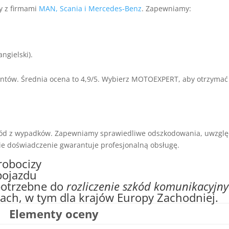
y z firmami
MAN, Scania i Mercedes-Benz
. Zapewniamy:
angielski).
ientów. Średnia ocena to 4,9/5. Wybierz MOTOEXPERT, aby otrzyma
zkód z wypadków. Zapewniamy sprawiedliwe odszkodowania, uwzględ
nie doświadczenie gwarantuje profesjonalną obsługę.
robocizy
pojazdu
otrzebne do
rozliczenie szkód komunikacyjn
ch, w tym dla krajów Europy Zachodniej.
Elementy oceny