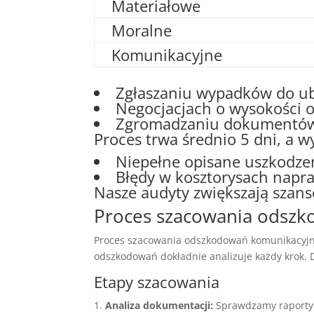
Materiałowe
Moralne
Komunikacyjne
Zgłaszaniu wypadków do u
Negocjacjach o wysokości 
Zgromadzaniu dokumentów (
Proces trwa średnio 5 dni, a 
Niepełne opisane uszkodze
Błędy w kosztorysach napr
Nasze audyty zwiększają szan
Proces szacowania odsz
Proces szacowania odszkodowań komunikacyjn
odszkodowań dokładnie analizuje każdy krok. D
Etapy szacowania
Analiza dokumentacji:
Sprawdzamy raporty po