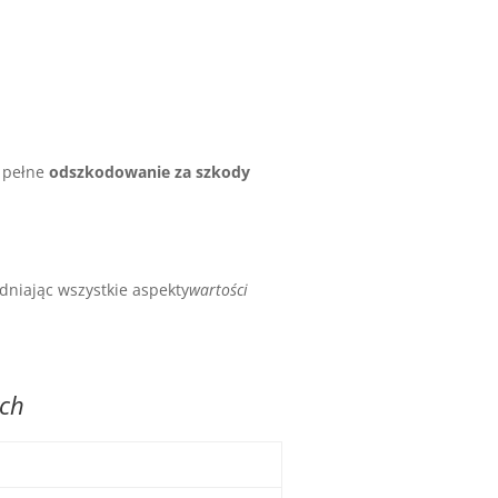
ć pełne
odszkodowanie za szkody
niając wszystkie aspekty
wartości
ych