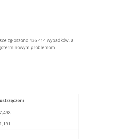
olsce zgłoszono 436 414 wypadków, a
długoterminowym problemom
ostrzęczeni
7,498
1,191
…