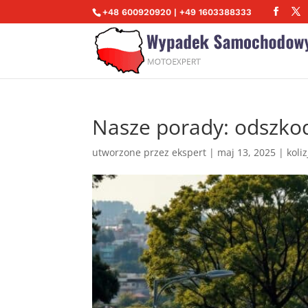
+48 600920920 | +49 1603388333
Nasze porady: odszko
utworzone przez
ekspert
|
maj 13, 2025
|
koli