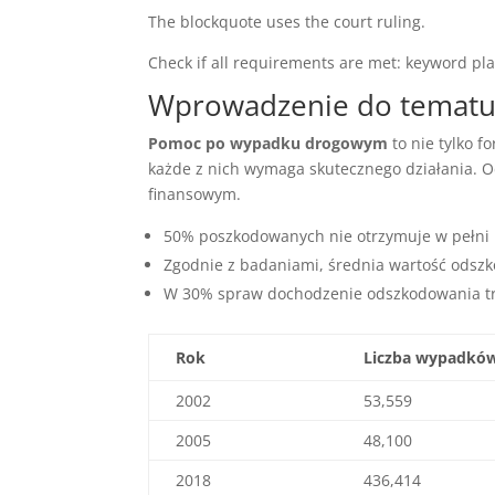
The blockquote uses the court ruling.
Check if all requirements are met: keyword pl
Wprowadzenie do tematu
Pomoc po wypadku drogowym
to nie tylko 
każde z nich wymaga skutecznego działania. 
finansowym.
50% poszkodowanych nie otrzymuje w pełni n
Zgodnie z badaniami, średnia wartość odszk
W 30% spraw dochodzenie odszkodowania trw
Rok
Liczba wypadkó
2002
53,559
2005
48,100
2018
436,414