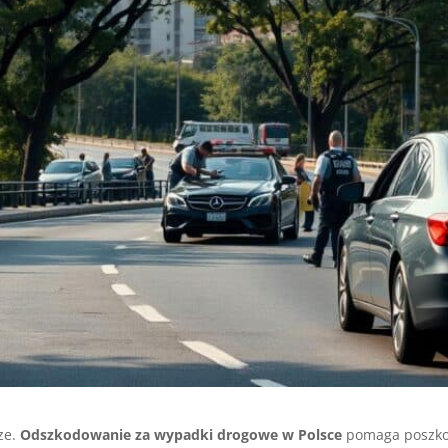
ze.
Odszkodowanie za wypadki drogowe w Polsce
pomaga poszko