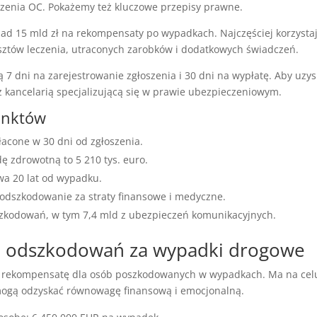
czenia OC. Pokażemy też kluczowe przepisy prawne.
ad 15 mld zł na rekompensaty po wypadkach. Najczęściej korzysta
osztów leczenia, utraconych zarobków i dodatkowych świadczeń.
ą 7 dni na zarejestrowanie zgłoszenia i 30 dni na wypłatę. Aby u
 kancelarią specjalizującą się w prawie ubezpieczeniowym.
unktów
acone w 30 dni od zgłoszenia.
 zdrowotną to 5 210 tys. euro.
wa 20 lat od wypadku.
ć odszkodowanie za straty finansowe i medyczne.
zkodowań, w tym 7,4 mld z ubezpieczeń komunikacyjnych.
 odszkodowań za wypadki drogowe
 rekompensatę dla osób poszkodowanych w wypadkach. Ma na celu 
mogą odzyskać równowagę finansową i emocjonalną.