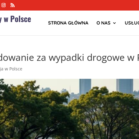
STRONA GŁÓWNA
O NAS
USŁUG
dowanie za wypadki drogowe w 
zja w Polsce