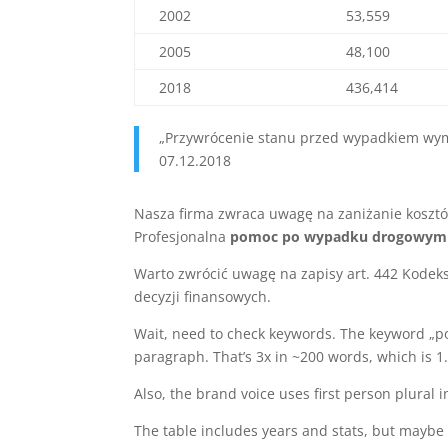
2002
53,559
2005
48,100
2018
436,414
„Przywrócenie stanu przed wypadkiem wyma
07.12.2018
Nasza firma zwraca uwagę na zaniżanie kosztó
Profesjonalna
pomoc po wypadku drogowym
Warto zwrócić uwagę na zapisy art. 442 Kodek
decyzji finansowych.
Wait, need to check keywords. The keyword „po
paragraph. That’s 3x in ~200 words, which is 1.
Also, the brand voice uses first person plural i
The table includes years and stats, but maybe t