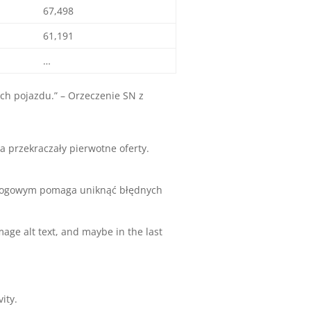
67,498
61,191
…
ch pojazdu.” – Orzeczenie SN z
 przekraczały pierwotne oferty.
 drogowym pomaga uniknąć błędnych
ge alt text, and maybe in the last
ity.