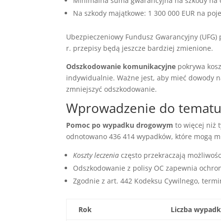
Minimalna suma gwarancyjna na szkody na 
Na szkody majątkowe: 1 300 000 EUR na poj
Ubezpieczeniowy Fundusz Gwarancyjny (UFG) p
r. przepisy będą jeszcze bardziej zmienione.
Odszkodowanie komunikacyjne
pokrywa koszt
indywidualnie. Ważne jest, aby mieć dowody n
zmniejszyć odszkodowanie.
Wprowadzenie do tematu
Pomoc po wypadku drogowym
to więcej niż 
odnotowano 436 414 wypadków, które mogą mi
Koszty leczenia
często przekraczają możliwoś
Odszkodowanie z polisy OC zapewnia ochron
Zgodnie z art. 442 Kodeksu Cywilnego, termin
Rok
Liczba wypad