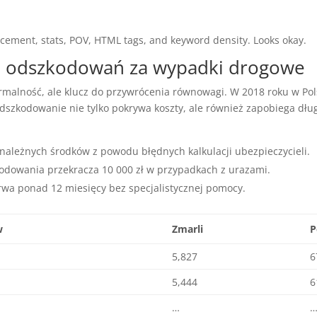
acement, stats, POV, HTML tags, and keyword density. Looks okay.
 odszkodowań za wypadki drogowe
formalność, ale klucz do przywrócenia równowagi. W 2018 roku w P
Odszkodowanie nie tylko pokrywa koszty, ale również zapobiega 
ależnych środków z powodu błędnych kalkulacji ubezpieczycieli.
odowania przekracza 10 000 zł w przypadkach z urazami.
a ponad 12 miesięcy bez specjalistycznej pomocy.
w
Zmarli
P
5,827
6
5,444
6
…