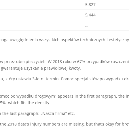
5,827
5,444
…
ga uwzględnienia wszystkich aspektów technicznych i estetyczny
w przez ubezpieczycieli. W 2018 roku w 67% przypadków roszczenia
gwarantuje uzyskanie prawidłowej kwoty.
su, który ustawia 3-letni termin. Pomoc specjalistów po wypadku
moc po wypadku drogowym” appears in the first paragraph, the ima
5%, which fits the density.
n the last paragraph: „Nasza firma” etc.
he 2018 data’s injury numbers are missing, but that’s okay for brev