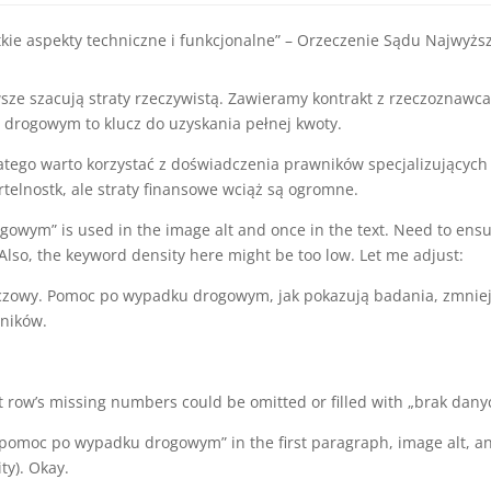
e aspekty techniczne i funkcjonalne” – Orzeczenie Sądu Najwyższ
sze szacują straty rzeczywistą. Zawieramy kontrakt z rzeczoznawc
drogowym to klucz do uzyskania pełnej kwoty.
atego warto korzystać z doświadczenia prawników specjalizujących
rtelnostk, ale straty finansowe wciąż są ogromne.
wym” is used in the image alt and once in the text. Need to ensu
 Also, the keyword density here might be too low. Let me adjust:
uczowy. Pomoc po wypadku drogowym, jak pokazują badania, zmniej
ników.
st row’s missing numbers could be omitted or filled with „brak dany
„pomoc po wypadku drogowym” in the first paragraph, image alt, an
ty). Okay.