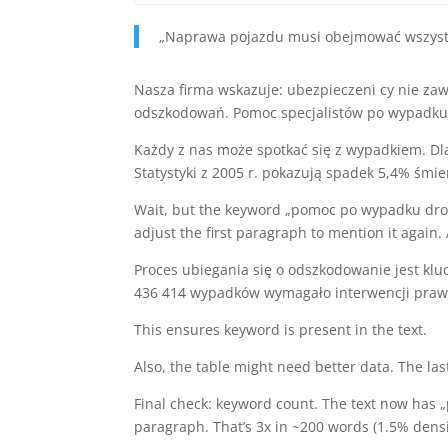
„Naprawa pojazdu musi obejmować wszystki
Nasza firma wskazuje: ubezpieczeni cy nie zaw
odszkodowań. Pomoc specjalistów po wypadku 
Każdy z nas może spotkać się z wypadkiem. Dl
Statystyki z 2005 r. pokazują spadek 5,4% śmie
Wait, but the keyword „pomoc po wypadku drogo
adjust the first paragraph to mention it again.
Proces ubiegania się o odszkodowanie jest kl
436 414 wypadków wymagało interwencji praw
This ensures keyword is present in the text.
Also, the table might need better data. The la
Final check: keyword count. The text now has 
paragraph. That’s 3x in ~200 words (1.5% densi