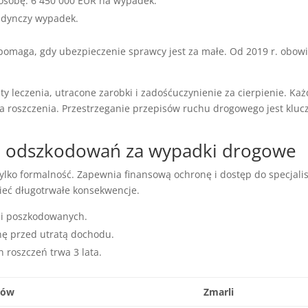
osobę: 6 450 000 EUR na wypadek.
edynczy wypadek.
omaga, gdy ubezpieczenie sprawcy jest za małe. Od 2019 r. obow
y leczenia, utracone zarobki i zadośćuczynienie za cierpienie. Ka
a roszczenia. Przestrzeganie przepisów ruchu drogowego jest klu
 odszkodowań za wypadki drogowe
tylko formalność. Zapewnia finansową ochronę i dostęp do specjali
eć długotrwałe konsekwencje.
ci poszkodowanych.
ę przed utratą dochodu.
 roszczeń trwa 3 lata.
ków
Zmarli