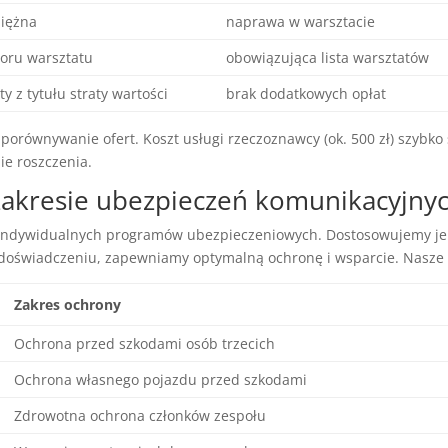
niężna
naprawa w warsztacie
oru warsztatu
obowiązująca lista warsztatów
y z tytułu straty wartości
brak dodatkowych opłat
orównywanie ofert. Koszt usługi rzeczoznawcy (ok. 500 zł) szybko s
e roszczenia.
 zakresie ubezpieczeń komunikacyjny
indywidualnych programów ubezpieczeniowych. Dostosowujemy je d
doświadczeniu, zapewniamy optymalną ochronę i wsparcie. Nasze 
Zakres ochrony
Ochrona przed szkodami osób trzecich
Ochrona własnego pojazdu przed szkodami
Zdrowotna ochrona członków zespołu