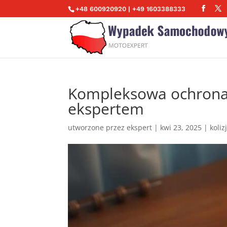
+48 600920920 | +49 1603388333
Kompleksowa ochrona 
ekspertem
utworzone przez
ekspert
|
kwi 23, 2025
|
koliz