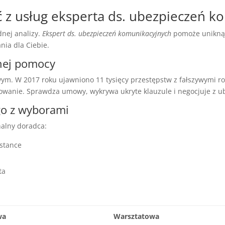
ć z usług eksperta ds. ubezpieczeń k
nej analizy.
Ekspert ds. ubezpieczeń komunikacyjnych
pomoże uniknąć
nia dla Ciebie.
lnej pomocy
ym. W 2017 roku ujawniono 11 tysięcy przestępstw z fałszywymi r
owanie. Sprawdza umowy, wykrywa ukryte klauzule i negocjuje z u
go z wyborami
nalny doradca:
istance
ta
wa
Warsztatowa