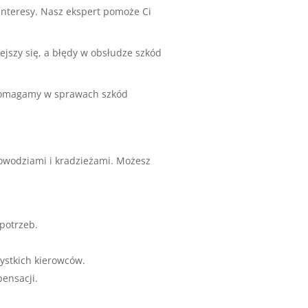
interesy. Nasz ekspert pomoże Ci
jszy się, a błędy w obsłudze szkód
 Pomagamy w sprawach szkód
powodziami i kradzieżami. Możesz
potrzeb.
ystkich kierowców.
ensacji.