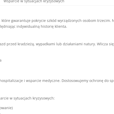
Wsparcie w sytuacjach kryzysowych
 które gwarantuje pokrycie szkód wyrządzonych osobom trzecim.
ędniając indywidualną historię klienta.
azd przed kradzieżą, wypadkami lub działaniami natury. Wlicza się
a
pitalizacje i wsparcie medyczne. Dostosowujemy ochronę do spec
arcie w sytuacjach kryzysowych:
owanie)