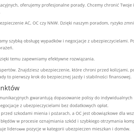
kacyjnych, oferujemy profesjonalne porady. Chcemy chronić Twoje 
.
zpieczenie AC, OC czy NNW. Dzięki naszym poradom, ryzyko zmnie
niamy szybką obsługę wypadków i negocjacje z ubezpieczycielami.
brażeń.
Dzięki temu zapewniamy efektywne rozwiązania.
spertów. Znajdziesz ubezpieczenie, które chroni przed kolizjami, 
ady to pierwszy krok do bezpiecznej jazdy i stabilności finansowej.
unktów
omunikacyjnych gwarantują dopasowanie polisy do indywidualnych 
negocjacje z ubezpieczycielami bez dodatkowych opłat.
przed szkodami mienia i pożarach, a OC jest obowiązkowe dla wsz
błędów w procesie oznajmiania szkód i szybkiego otrzymania komp
je liderские pozycje w kategorii ubezpieczen mieszkan i domów.