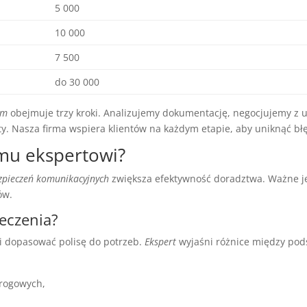
5 000
10 000
7 500
do 30 000
ym
obejmuje trzy kroki. Analizujemy dokumentację, negocjujemy z 
ty. Nasza firma wspiera klientów na każdym etapie, aby uniknąć bł
emu ekspertowi?
zpieczeń komunikacyjnych
zwiększa efektywność doradztwa. Ważne jes
ów.
ieczenia?
i dopasować polisę do potrzeb.
Ekspert
wyjaśni różnice między po
rogowych,