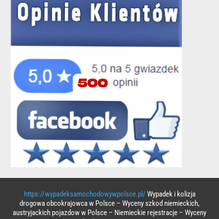
https://wypadeksamochodowywpolsce.pl/
Wypadek i kolizja
drogowa obcokrajowca w Polsce – Wyceny szkod niemieckich,
austryjackich pojazdow w Polsce – Niemieckie rejestracje – Wyceny