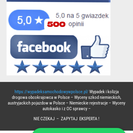
https://wypadeksamochodowywpolsce.pl/
Wypadek i kolizja
drogowa obcokrajowca w Polsce – Wyceny szkod niemieckich,
austryjackich pojazdow w Polsce – Niemieckie rejestracje – Wyceny
autokasko i z OC sprawcy –
NIE CZEKAJ – ZAPYTAJ EKSPERTA !