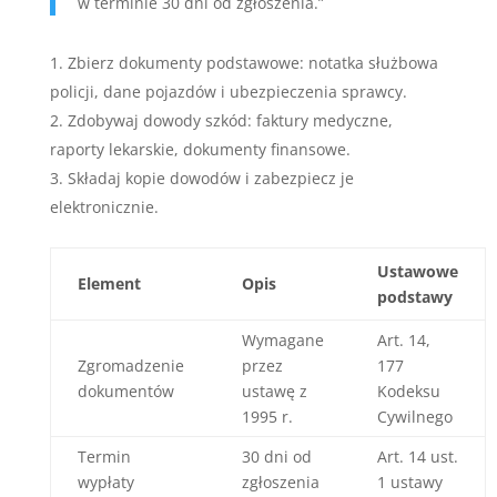
w terminie 30 dni od zgłoszenia.”
Zbierz dokumenty podstawowe: notatka służbowa
policji, dane pojazdów i ubezpieczenia sprawcy.
Zdobywaj dowody szkód: faktury medyczne,
raporty lekarskie, dokumenty finansowe.
Składaj kopie dowodów i zabezpiecz je
elektronicznie.
Ustawowe
Element
Opis
podstawy
Wymagane
Art. 14,
Zgromadzenie
przez
177
dokumentów
ustawę z
Kodeksu
1995 r.
Cywilnego
Termin
30 dni od
Art. 14 ust.
wypłaty
zgłoszenia
1 ustawy