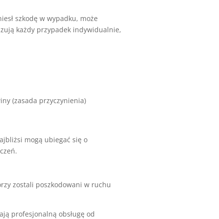
niesł szkodę w wypadku, może
lizują każdy przypadek indywidualnie,
iny (zasada przyczynienia)
ajbliżsi mogą ubiegać się o
dczeń.
órzy zostali poszkodowani w ruchu
ją profesjonalną obsługę od