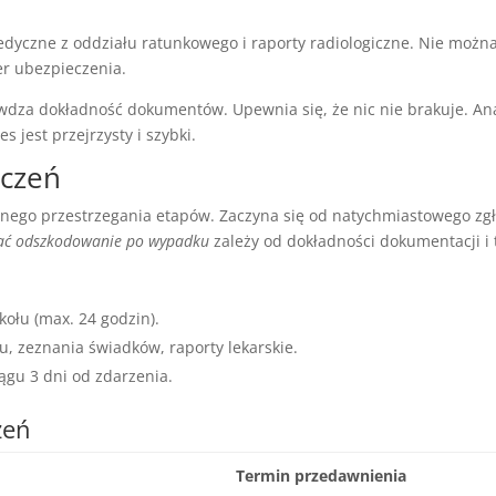
czne z oddziału ratunkowego i raporty radiologiczne. Nie można
r ubezpieczenia.
dza dokładność dokumentów. Upewnia się, że nic nie brakuje. Ana
 jest przejrzysty i szybki.
zczeń
ego przestrzegania etapów. Zaczyna się od natychmiastowego zgło
mać odszkodowanie po wypadku
zależy od dokładności dokumentacji i
kołu (max. 24 godzin).
, zeznania świadków, raporty lekarskie.
ągu 3 dni od zdarzenia.
zeń
Termin przedawnienia