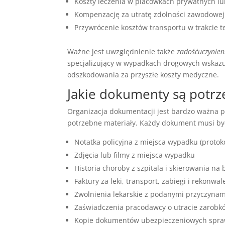
Koszty leczenia w placówkach prywatnych l
Kompenzację za utratę zdolności zawodowej
Przywrócenie kosztów transportu w trakcie t
Ważne jest uwzględnienie także
zadośćuczynieni
specjalizujący w wypadkach drogowych wskazuj
odszkodowania za przyszłe koszty medyczne.
Jakie dokumenty są potr
Organizacja dokumentacji jest bardzo ważna 
potrzebne materiały. Każdy dokument musi by
Notatka policyjna z miejsca wypadku (proto
Zdjęcia lub filmy z miejsca wypadku
Historia choroby z szpitala i skierowania na
Faktury za leki, transport, zabiegi i rekonwa
Zwolnienia lekarskie z podanymi przyczynam
Zaświadczenia pracodawcy o utracie zarobk
Kopie dokumentów ubezpieczeniowych spr