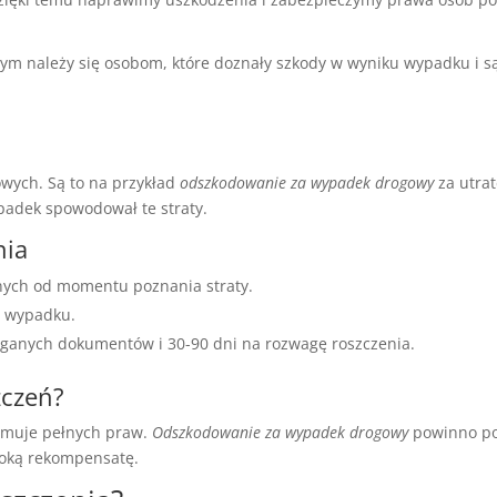
należy się osobom, które doznały szkody w wyniku wypadku i są
u
owych. Są to na przykład
odszkodowanie za wypadek drogowy
za utrat
padek spowodował te straty.
nia
lnych od momentu poznania straty.
y wypadku.
aganych dokumentów i 30-90 dni na rozwagę roszczenia.
zczeń?
zymuje pełnych praw.
Odszkodowanie za wypadek drogowy
powinno pok
soką rekompensatę.