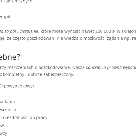
ub zagranicznych
erapii
a za ból i cierpienie
, które może wynosić nawet 200 000 zł w skraj
e, że często poszkodowani nie wiedzą o możliwości żądania np. r
zebne?
przy roszczeniach o odszkodowanie. Nasza
kancelaria prawna wypad
ć kompletny i dobrze zabezpieczony.
kół powypadkowy)
 badania
lescencję
i niezdolności do pracy
ów
awcy