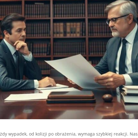
dy wypadek, od kolizji po obrażenia, wymaga szybkiej reakcji. N