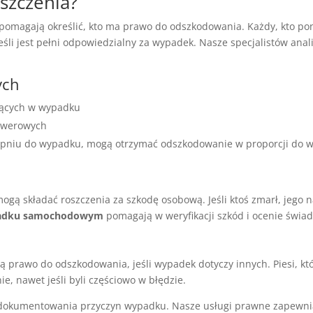
szczenia?
pomagają określić, kto ma prawo do odszkodowania. Każdy, kto po
jeśli jest pełni odpowiedzialny za wypadek. Nasze specjalistów ana
ych
zących w wypadku
rowerowych
stopniu do wypadku, mogą otrzymać odszkodowanie w proporcji do w
gą składać roszczenia za szkodę osobową. Jeśli ktoś zmarł, jego n
padku samochodowym
pomagają w weryfikacji szkód i ocenie świa
prawo do odszkodowania, jeśli wypadek dotyczy innych. Piesi, kt
, nawet jeśli byli częściowo w błędzie.
udokumentowania przyczyn wypadku. Nasze usługi prawne zapewnia