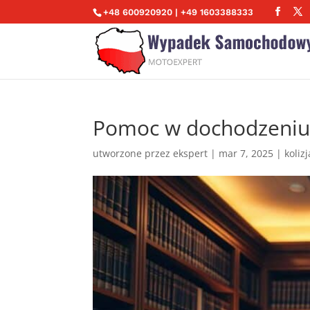
+48 600920920 | +49 1603388333
Pomoc w dochodzeniu
utworzone przez
ekspert
|
mar 7, 2025
|
koliz