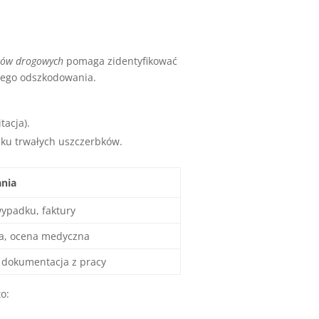
ków drogowych
pomaga zidentyfikować
wego odszkodowania.
tacja).
dku trwałych uszczerbków.
ania
ypadku, faktury
rza, ocena medyczna
, dokumentacja z pracy
to: