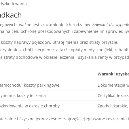
odszkodowania.
adkach
rogowych, ważne jest zrozumienie ich rodzajów.
Adwokat ds. wypad
 ma na celu ochronę poszkodowanych i zapewnienie im sprawiedli
koszty naprawy pojazdów, utratę mienia oraz straty przyszłe.
ynienie za ból i cierpienie, a także opłaty medyczne (leki, rehabili
ą straty dochodowe w okresie leczenia i uzyskania renty w przypa
y
Warunki uzysk
samochodu, koszty parkingowe
Dokumentacja w
ynienie, koszty leczenia
Certyfikat leka
szkodowanie w okresie choroby
Zgody lekarskie
aterialne i fizyczne jednocześnie. Najczęściej zgłaszane roszczenia 