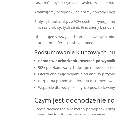
roszczeń, abyś otrzymał sprawiedliwe odszko
Analizujemy przypadki, zbieramy dowody i neg
Statystyki pokazują, że 90% osób otrzymuje mn
możesz uniknąć tych strat. Pracujemy bez opł
Obsługujemy wszystkich poszkodowanych, niezal
biura, które oferują szybką pomoc.
Podsumowanie kluczowych p
Pomoc w dochodzeniu roszczeń po wypa
90% poszkodowanych dostaje mniejsze odsz
Oferta obejmuje wsparcie od analizy przypa
Bezpłatna pomoc w zbieraniu dokumentów i
Wsparcie dla wszystkich grup poszkodowanyc
Czym jest dochodzenie r
Proces dochodzenia roszczeń po wypadku dr
materialne lub fizyczne wynikają z wypadku.