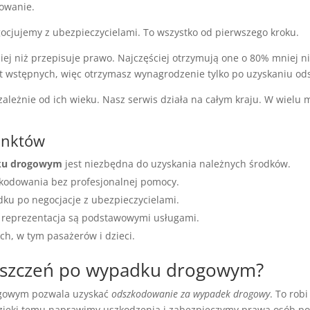
dowanie.
ocjujemy z ubezpieczycielami. To wszystko od pierwszego kroku.
iej niż przepisuje prawo. Najczęściej otrzymują one o 80% mniej ni
at wstępnych, więc otrzymasz wynagrodzenie tylko po uzyskaniu o
eżnie od ich wieku. Nasz serwis działa na całym kraju. W wielu m
unktów
dku drogowym
jest niezbędna do uzyskania należnych środków.
kodowania bez profesjonalnej pomocy.
dku po negocjacje z ubezpieczycielami.
 reprezentacja są podstawowymi usługami.
h, w tym pasażerów i dzieci.
oszczeń po wypadku drogowym?
ogowym pozwala uzyskać
odszkodowanie za wypadek drogowy
. To rob
 Dzięki temu naprawimy uszkodzenia i zabezpieczymy prawa osób 