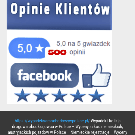
https://wypadeksamochodowywpolsce.pl/
Wypadek i kolizja
drogowa obcokrajowca w Polsce – Wyceny szkod niemieckich,
austryjackich pojazdow w Polsce – Niemieckie rejestracje – Wyceny