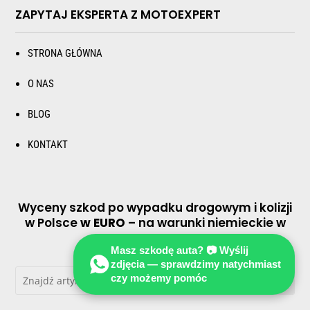
ZAPYTAJ EKSPERTA Z MOTOEXPERT
STRONA GŁÓWNA
O NAS
BLOG
KONTAKT
Wyceny szkod po wypadku drogowym i kolizji
w Polsce
w EURO
– na warunki niemieckie w
EURO
Masz szkodę auta? 📷 Wyślij
zdjęcia — sprawdzimy natychmiast
czy możemy pomóc