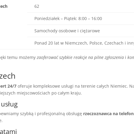
zech
62
Poniedziałek – Piątek: 8:00 – 16:00
Samochody osobowe i ciężarowe
Ponad 20 lat w Niemczech, Polsce, Czechach i inn
zięki temu możemy
zaoferować szybkie reakcje na pilne zgłoszenia
i
kom
czech
ert 24/7
oferuje kompleksowe usługi na terenie całych Niemiec. Nas
iejszych miejscowościach po całym kraju.
 usług
apewniamy szybką i profesjonalną obsługę
rzeczoznawca na telefon
e.
tatami