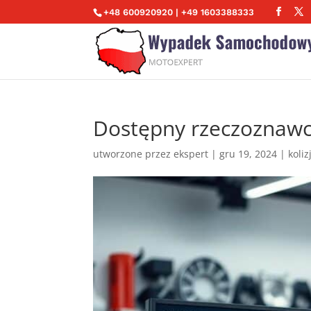
+48 600920920 | +49 1603388333
Dostępny rzeczoznaw
utworzone przez
ekspert
|
gru 19, 2024
|
koliz