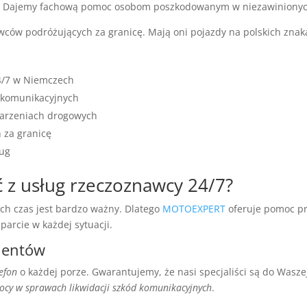
h. Dajemy fachową pomoc osobom poszkodowanym w niezawinionyc
owców podróżujących za granicę. Mają oni pojazdy na polskich znak
/7 w Niemczech
d komunikacyjnych
darzeniach drogowych
 za granicę
ług
ć z usług rzeczoznawcy 24/7?
h czas jest bardzo ważny. Dlatego
MOTOEXPERT
oferuje pomoc pr
rcie w każdej sytuacji.
ientów
efon
o każdej porze. Gwarantujemy, że nasi specjaliści są do Waszej
cy w sprawach likwidacji szkód komunikacyjnych
.