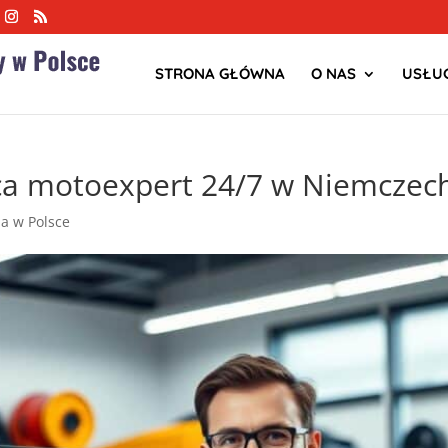
STRONA GŁÓWNA
O NAS
USŁUG
ca motoexpert 24/7 w Niemczec
ja w Polsce