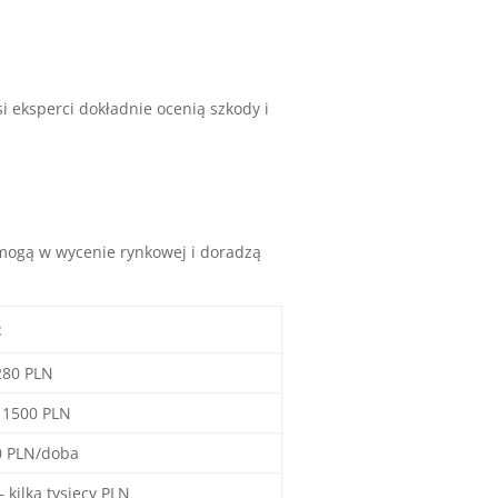
eksperci dokładnie ocenią szkody i
mogą w wycenie rynkowej i doradzą
t
280 PLN
 1500 PLN
0 PLN/doba
 – kilka tysięcy PLN