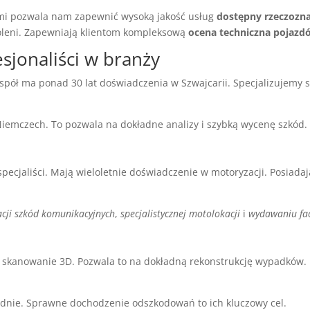
mi pozwala nam zapewnić wysoką jakość usług
dostępny rzeczozn
koleni. Zapewniają klientom kompleksową
ocena techniczna pojazd
sjonaliści w branży
pół ma ponad 30 lat doświadczenia w Szwajcarii. Specjalizujemy s
iemczech. To pozwala na dokładne analizy i szybką wycenę szkód.
ecjaliści. Mają wieloletnie doświadczenie w motoryzacji. Posiadają
cji szkód komunikacyjnych
,
specjalistycznej motolokacji
i
wydawaniu fac
skanowanie 3D. Pozwala to na dokładną rekonstrukcję wypadków. N
ładnie. Sprawne dochodzenie odszkodowań to ich kluczowy cel.