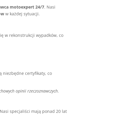
awca motoexpert 24/7
. Nasi
ów
w każdej sytuacji.
ię w rekonstrukcji wypadków, co
 niezbędne certyfikaty, co
howych opinii rzeczoznawczych
.
asi specjaliści mają ponad 20 lat