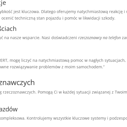
cje
szybkość jest kluczowa. Dlatego oferujemy natychmiastową reakcję 
 ocenić techniczną stan pojazdu i pomóc w likwidacji szkody.
ściach
yć na nasze wsparcie. Nasi doświadczeni
rzeczoznawcy na telefon
za
RT, mogę liczyć na natychmiastową pomoc w nagłych sytuacjach, 
prawne rozwiązywanie problemów z moim samochodem.”
oznawczych
rzeczoznawczych. Pomogą Ci w każdej sytuacji związanej z Twoim 
jazdów
kompleksowa. Kontrolujemy wszystkie kluczowe systemy i podzespo