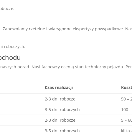
robocze.
 Zapewniamy rzetelne i wiarygodne ekspertyzy powypadkowe. Nasi 
dni roboczych.
mochodu
naszych porad. Nasi fachowcy ocenią stan techniczny pojazdu. Po
Czas realizacji
Kosz
2-3 dni robocze
50 – 
3-5 dni roboczych
100 –
2-3 dni robocze
5 – 6
3-5 dni roboczych
kilka