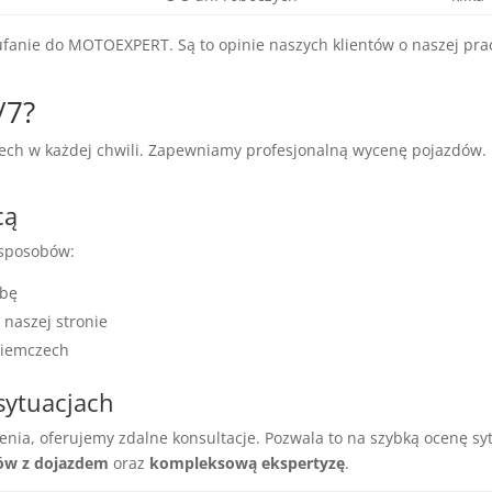
fanie do MOTOEXPERT. Są to opinie naszych klientów o naszej prac
/7?
h w każdej chwili. Zapewniamy profesjonalną wycenę pojazdów. Pro
cą
 sposobów:
obę
 naszej stronie
Niemczech
sytuacjach
enia, oferujemy zdalne konsultacje. Pozwala to na szybką ocenę sy
dów z dojazdem
oraz
kompleksową ekspertyzę
.