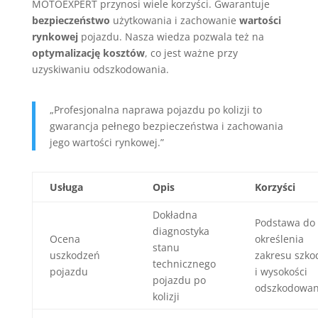
MOTOEXPERT przynosi wiele korzyści. Gwarantuje
bezpieczeństwo
użytkowania i zachowanie
wartości
rynkowej
pojazdu. Nasza wiedza pozwala też na
optymalizację kosztów
, co jest ważne przy
uzyskiwaniu odszkodowania.
„Profesjonalna naprawa pojazdu po kolizji to
gwarancja pełnego bezpieczeństwa i zachowania
jego wartości rynkowej.”
Usługa
Opis
Korzyści
Dokładna
Podstawa do
diagnostyka
Ocena
określenia
stanu
uszkodzeń
zakresu szko
technicznego
pojazdu
i wysokości
pojazdu po
odszkodowan
kolizji