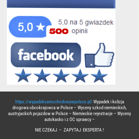
https://wypadeksamochodowywpolsce.pl/
Wypadek i kolizja
drogowa obcokrajowca w Polsce – Wyceny szkod niemieckich,
austryjackich pojazdow w Polsce – Niemieckie rejestracje – Wyceny
autokasko i z OC sprawcy –
NIE CZEKAJ – ZAPYTAJ EKSPERTA !