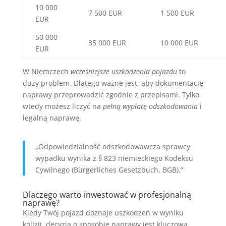
10 000
7 500 EUR
1 500 EUR
EUR
50 000
35 000 EUR
10 000 EUR
EUR
W Niemczech
wcześniejsze uszkodzenia pojazdu
to
duży problem. Dlatego ważne jest, aby dokumentację
naprawy przeprowadzić zgodnie z przepisami. Tylko
wtedy możesz liczyć na
pełną wypłatę odszkodowania
i
legalną naprawę.
„Odpowiedzialność odszkodowawcza sprawcy
wypadku wynika z § 823 niemieckiego Kodeksu
Cywilnego (Bürgerliches Gesetzbuch, BGB).”
Dlaczego warto inwestować w profesjonalną
naprawę?
Kiedy Twój pojazd doznaje uszkodzeń w wyniku
kolizji, decyzja o sposobie naprawy jest kluczowa.