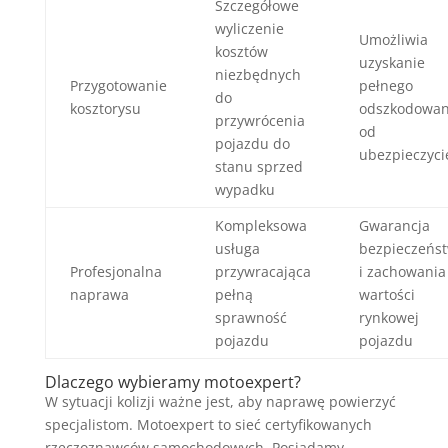
Szczegółowe
wyliczenie
Umożliwia
kosztów
uzyskanie
niezbędnych
Przygotowanie
pełnego
do
kosztorysu
odszkodowan
przywrócenia
od
pojazdu do
ubezpieczyci
stanu sprzed
wypadku
Kompleksowa
Gwarancja
usługa
bezpieczeńs
Profesjonalna
przywracająca
i zachowania
naprawa
pełną
wartości
sprawność
rynkowej
pojazdu
pojazdu
Dlaczego wybieramy motoexpert?
W sytuacji kolizji ważne jest, aby naprawę powierzyć
specjalistom. Motoexpert to sieć certyfikowanych
rzeczoznawców samochodowych. Posiadamy