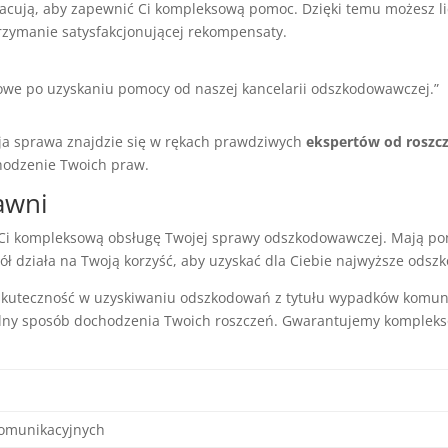
racują, aby zapewnić Ci kompleksową pomoc. Dzięki temu możesz li
rzymanie satysfakcjonującej rekompensaty.
we po uzyskaniu pomocy od naszej kancelarii odszkodowawczej.”
ja sprawa znajdzie się w rękach prawdziwych
ekspertów od roszc
hodzenie Twoich praw.
awni
i kompleksową obsługę Twojej sprawy odszkodowawczej. Mają pon
 działa na Twoją korzyść, aby uzyskać dla Ciebie najwyższe odsz
skuteczność w uzyskiwaniu odszkodowań z tytułu wypadków komuni
alny sposób dochodzenia Twoich roszczeń. Gwarantujemy komplek
omunikacyjnych