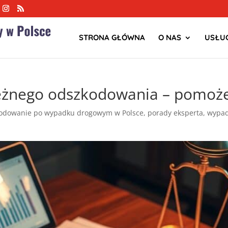
STRONA GŁÓWNA
O NAS
USŁUG
leżnego odszkodowania – pomo
odowanie po wypadku drogowym w Polsce
,
porady eksperta
,
wypad