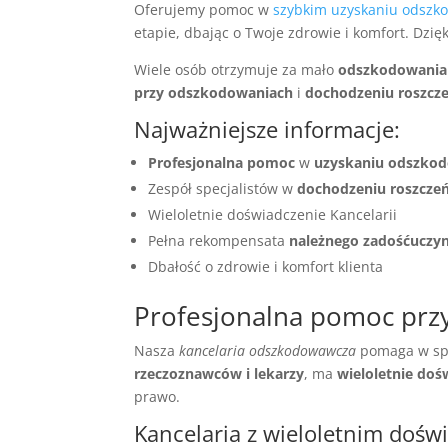
Oferujemy pomoc w
szybkim uzyskaniu odszk
etapie, dbając o Twoje zdrowie i komfort. Dz
Wiele osób otrzymuje za mało
odszkodowania
przy odszkodowaniach
i
dochodzeniu roszcz
Najważniejsze informacje:
Profesjonalna pomoc
w
uzyskaniu odszko
Zespół specjalistów w
dochodzeniu roszcze
Wieloletnie doświadczenie Kancelarii
Pełna rekompensata
należnego zadośćuczyn
Dbałość o zdrowie i komfort klienta
Profesjonalna pomoc prz
Nasza
kancelaria odszkodowawcza
pomaga w sp
rzeczoznawców i lekarzy
, ma
wieloletnie doś
prawo.
Kancelaria z wieloletnim doś