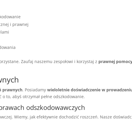
zkodowanie
znej i prawnej
elami
odowania
rzystane. Zaufaj naszemu zespołowi i korzystaj z
prawnej pomoc
wnych
eń prawnych
. Posiadamy
wieloletnie doświadczenie w prowadzen
ć o to, abyś otrzymał pełne odszkodowanie.
 sprawach odszkodowawczych
czej. Wiemy, jak efektywnie dochodzić roszczeń. Nasze doświadcz