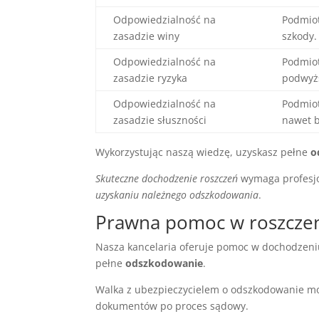
Odpowiedzialność na
Podmiot
zasadzie winy
szkody.
Odpowiedzialność na
Podmiot
zasadzie ryzyka
podwyż
Odpowiedzialność na
Podmiot
zasadzie słuszności
nawet b
Wykorzystując naszą wiedzę, uzyskasz pełne
o
Skuteczne dochodzenie roszczeń
wymaga profesjo
uzyskaniu należnego odszkodowania
.
Prawna pomoc w roszcze
Nasza kancelaria oferuje pomoc w dochodzeni
pełne
odszkodowanie
.
Walka z ubezpieczycielem o odszkodowanie mo
dokumentów po proces sądowy.