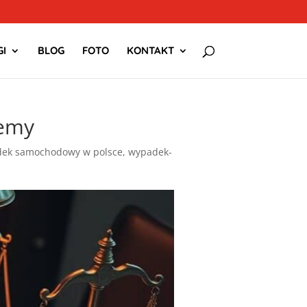
I
BLOG
FOTO
KONTAKT
żemy
ek samochodowy w polsce
,
wypadek-