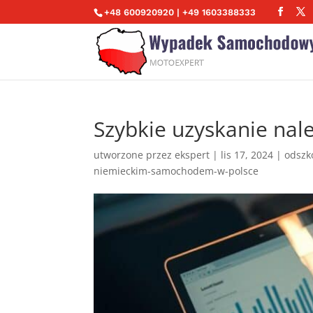
+48 600920920 | +49 1603388333
Szybkie uzyskanie na
utworzone przez
ekspert
|
lis 17, 2024
|
odszk
niemieckim-samochodem-w-polsce