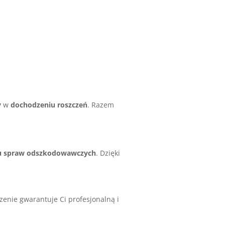
y
w
dochodzeniu roszczeń
. Razem
iu spraw odszkodowawczych
. Dzięki
enie gwarantuje Ci profesjonalną i