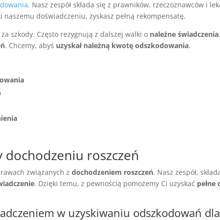
odowania
. Nasz zespół składa się z prawników, rzeczoznawców i l
ięki naszemu doświadczeniu, zyskasz pełną rekompensatę.
za szkody. Często rezygnują z dalszej walki o
należne świadczenia
eń
. Chcemy, abyś
uzyskał należną kwotę odszkodowania
.
dowania
ń
ienia
y dochodzeniu roszczeń
rawach związanych z
dochodzeniem roszczeń
. Nasz zespół, skład
wiadczenie
. Dzięki temu, z pewnością pomożemy Ci uzyskać
pełne
wiadczeniem w uzyskiwaniu odszkodowań dla