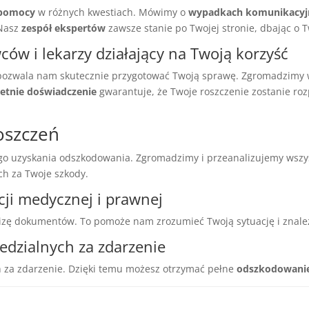
 pomocy
w różnych kwestiach. Mówimy o
wypadkach komunikacyj
 Nasz
zespół ekspertów
zawsze stanie po Twojej stronie, dbając o 
ów i lekarzy działający na Twoją korzyść
ozwala nam skutecznie przygotować Twoją sprawę. Zgromadzimy 
letnie doświadczenie
gwarantuje, że Twoje roszczenie zostanie rozp
oszczeń
iego uzyskania odszkodowania. Zgromadzimy i przeanalizujemy wsz
ch za Twoje szkody.
cji medycznej i prawnej
lizę dokumentów. To pomoże nam zrozumieć Twoją sytuację i znaleź
dzialnych za zdarzenie
h za zdarzenie. Dzięki temu możesz otrzymać pełne
odszkodowani