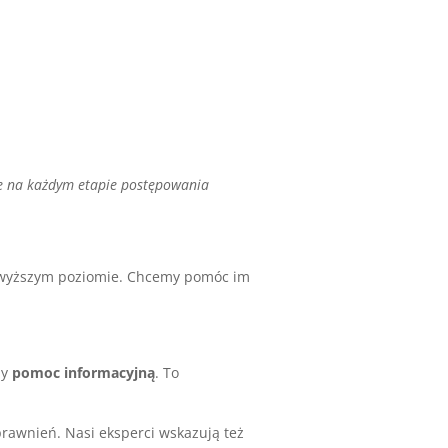
ie na każdym etapie postępowania
ajwyższym poziomie. Chcemy pomóc im
my
pomoc informacyjną
. To
prawnień. Nasi eksperci wskazują też