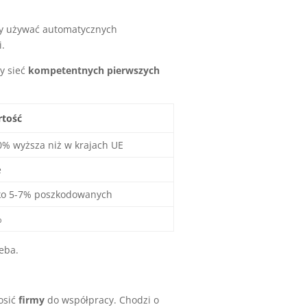
zy używać automatycznych
i.
y sieć
kompetentnych pierwszych
tość
0% wyższa niż w krajach UE
e
ko 5-7% poszkodowanych
%
eba.
osić
firmy
do współpracy. Chodzi o