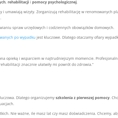
ych
,
rehabilitacji
i
pomocy psychologicznej
.
zy i umawiają wizyty. Zorganizują rehabilitację w renomowanych p
.
twianiu spraw urzędowych i codziennych obowiązków domowych.
owanych po wypadku
jest kluczowe. Dlatego otaczamy ofiary wypa
zona opieką i wsparciem w najtrudniejszym momencie. Profesjonaln
habilitacji znacznie ułatwiły mi powrót do zdrowia.”
 kluczowa. Dlatego organizujemy
szkolenia z pierwszej pomocy
. Ch
uacjach.
tkich. Nie ważne, ile masz lat czy masz doświadczenia. Chcemy, a