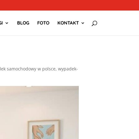
I
BLOG
FOTO
KONTAKT
ek samochodowy w polsce
,
wypadek-