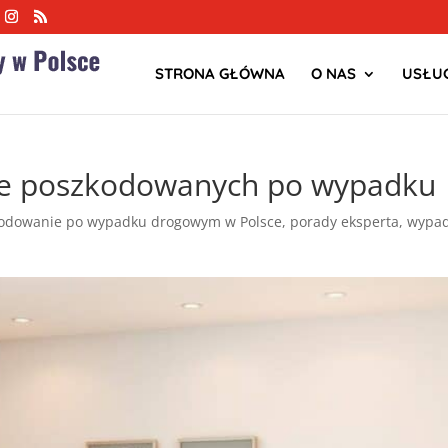
STRONA GŁÓWNA
O NAS
USŁUG
e poszkodowanych po wypadku
odowanie po wypadku drogowym w Polsce
,
porady eksperta
,
wypad