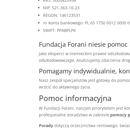
KRS: 0000420954
NIP: 521-363-10-23
REGON: 146123531
nr konta bankowego: PL 65 1750 0012 0000 
SWIFT: PPABPLPK
Fundacja Forani niesie pomo
Jako eksperci w niemieckim prawie odszkodo
odszkodowawczego
. Analizujemy zdarzenia dro
Pomagamy indywidualnie, konk
Nasz zespół specjalistów jest gotowy do pom
wrócić do aktywnego życia.
Pomoc informacyjna
W Fundacji Forani, naszym priorytetem jest
profesjonalne doradztwo w zakresie
pomocy p
Porady
dotyczą orzecznictwa rentowego, świadc