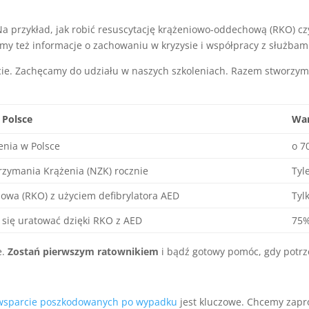
a przykład, jak robić resuscytację krążeniowo-oddechową (RKO) c
my też informacje o zachowaniu w kryzysie i współpracy z służbam
ie. Zachęcamy do udziału w naszych szkoleniach. Razem stworzym
 Polsce
War
enia w Polsce
o 7
rzymania Krążenia (NZK) rocznie
Tyl
owa (RKO) z użyciem defibrylatora AED
Tyl
się uratować dzięki RKO z AED
75
e.
Zostań pierwszym ratownikiem
i bądź gotowy pomóc, gdy potrz
wsparcie poszkodowanych po wypadku
jest kluczowe. Chcemy zapr