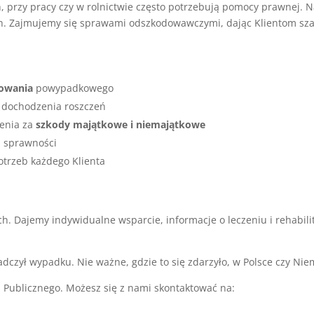
rzy pracy czy w rolnictwie często potrzebują pomocy prawnej. Na
ych. Zajmujemy się sprawami odszkodowawczymi, dając Klientom sz
owania
powypadkowego
e dochodzenia roszczeń
ienia za
szkody majątkowe i niemajątkowe
j sprawności
otrzeb każdego Klienta
 Dajemy indywidualne wsparcie, informacje o leczeniu i rehabili
czył wypadku. Nie ważne, gdzie to się zdarzyło, w Polsce czy Nie
 Publicznego. Możesz się z nami skontaktować na: