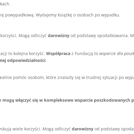
kach.
inię powypadkową. Wydajemy książkę o osobach po wypadku.
korzyści. Mogą odliczyć
darowizny
od podstawy opodatkowania. Mo
cji to kolejna korzyść.
Współpraca
z Fundacją to
wsparcie dla pos
nej odpowiedzialności
.
alnie pomóc osobom, które znalazły się w trudnej sytuacji po wy
y mogą włączyć się w kompleksowe wsparcie poszkodowanych 
yskują wiele korzyści. Mogą odliczyć
darowizny
od podstawy opodat