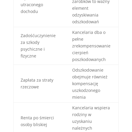
zarobków to ważny
utraconego
element
dochodu
odzyskiwania
odszkodowań
Kancelaria dba o
Zadośćuczynienie
pełne
za szkody
zrekompensowanie
psychiczne i
cierpień
fizyczne
poszkodowanych
Odszkodowanie
obejmuje również
Zapłata za straty
kompensację
rzeczowe
uszkodzonego
mienia
Kancelaria wspiera
rodziny w
Renta po śmierci
uzyskaniu
osoby bliskiej
należnych