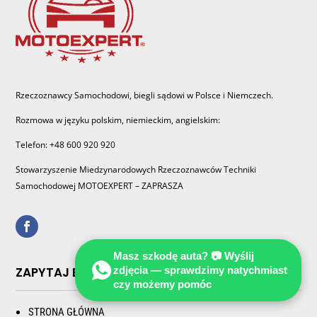
Rzeczoznawcy Samochodowi, biegli sądowi w Polsce i Niemczech.
Rozmowa w języku polskim, niemieckim, angielskim:
Telefon: +48 600 920 920
Stowarzyszenie Miedzynarodowych Rzeczoznawców Techniki
Samochodowej MOTOEXPERT – ZAPRASZA
Masz szkodę auta? 📷 Wyślij
ZAPYTAJ EKSPERTA Z MOTOEXPERT
zdjęcia — sprawdzimy natychmiast
czy możemy pomóc
STRONA GŁÓWNA