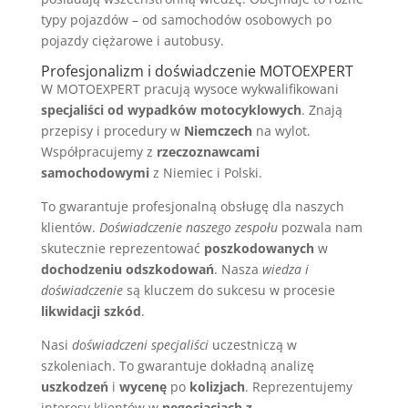
typy pojazdów – od samochodów osobowych po
pojazdy ciężarowe i autobusy.
Profesjonalizm i doświadczenie MOTOEXPERT
W MOTOEXPERT pracują wysoce wykwalifikowani
specjaliści od wypadków motocyklowych
. Znają
przepisy i procedury w
Niemczech
na wylot.
Współpracujemy z
rzeczoznawcami
samochodowymi
z Niemiec i Polski.
To gwarantuje profesjonalną obsługę dla naszych
klientów.
Doświadczenie naszego zespołu
pozwala nam
skutecznie reprezentować
poszkodowanych
w
dochodzeniu odszkodowań
. Nasza
wiedza i
doświadczenie
są kluczem do sukcesu w procesie
likwidacji szkód
.
Nasi
doświadczeni specjaliści
uczestniczą w
szkoleniach. To gwarantuje dokładną analizę
uszkodzeń
i
wycenę
po
kolizjach
. Reprezentujemy
interesy klientów w
negocjacjach z