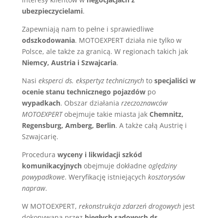
ubezpieczycielami
.
Zapewniają nam to pełne i sprawiedliwe
odszkodowania
. MOTOEXPERT działa nie tylko w
Polsce, ale także za granicą. W regionach takich jak
Niemcy, Austria i Szwajcaria
.
Nasi
eksperci ds. ekspertyz technicznych
to
specjaliści w
ocenie stanu technicznego pojazdów
po
wypadkach
. Obszar działania
rzeczoznawców
MOTOEXPERT
obejmuje takie miasta jak
Chemnitz,
Regensburg, Amberg, Berlin
. A także całą Austrię i
Szwajcarię.
Procedura
wyceny i likwidacji szkód
komunikacyjnych
obejmuje dokładne
oględziny
powypadkowe
. Weryfikację istniejących
kosztorysów
napraw
.
W MOTOEXPERT,
rekonstrukcja zdarzeń drogowych
jest
dokonywana przez
biegłych sądowych ds.