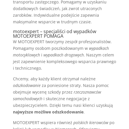
transportu zastępczego. Pomagamy w uzyskaniu
dodatkowych świadczeń, jak zwrot utraconych
zarobków. Indywidualne podejście zapewnia
maksymalne wsparcie w trudnym czasie.
motoexpert – specjaliści od wypadków
MOTOEXPERT POMAGA
W MOTOEXPERT tworzymy zespół profesjonalistów.
Pomagamy osobom poszkodowanym w
wypadkach
motocyklowych
i
wypadkach drogowych
. Naszym celem
jest zapewnienie kompleksowego wsparcia prawnego
i technicznego.
Chcemy, aby każdy klient otrzymał należne
odszkodowanie
za poniesione straty. Nasza pomoc
obejmuje wycenę szkody przez
rzeczoznawców
samochodowych
i skuteczne negocjacje z
ubezpieczycielem. Dzięki temu nasi klienci uzyskują
najwyższe możliwe odszkodowanie
.
MOTOEXPERT wspiera również
polskich kierowców
po