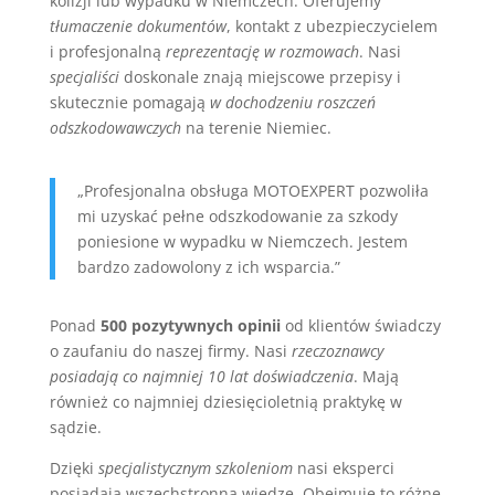
kolizji lub wypadku w Niemczech. Oferujemy
tłumaczenie dokumentów
, kontakt z ubezpieczycielem
i profesjonalną
reprezentację w rozmowach
. Nasi
specjaliści
doskonale znają miejscowe przepisy i
skutecznie pomagają
w dochodzeniu roszczeń
odszkodowawczych
na terenie Niemiec.
„Profesjonalna obsługa MOTOEXPERT pozwoliła
mi uzyskać pełne odszkodowanie za szkody
poniesione w wypadku w Niemczech. Jestem
bardzo zadowolony z ich wsparcia.”
Ponad
500 pozytywnych opinii
od klientów świadczy
o zaufaniu do naszej firmy. Nasi
rzeczoznawcy
posiadają co najmniej 10 lat doświadczenia
. Mają
również co najmniej dziesięcioletnią praktykę w
sądzie.
Dzięki
specjalistycznym szkoleniom
nasi eksperci
posiadają wszechstronną wiedzę. Obejmuje to różne