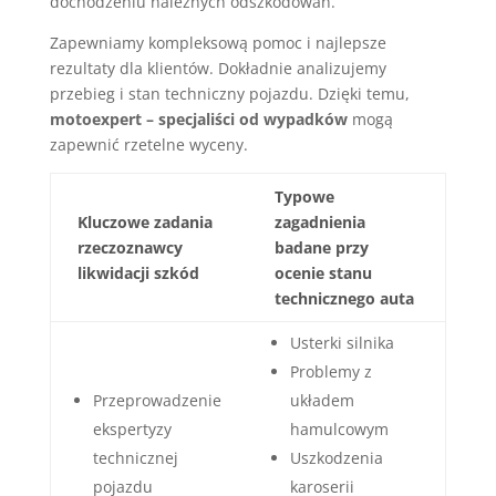
dochodzeniu należnych odszkodowań.
Zapewniamy kompleksową pomoc i najlepsze
rezultaty dla klientów. Dokładnie analizujemy
przebieg i stan techniczny pojazdu. Dzięki temu,
motoexpert – specjaliści od wypadków
mogą
zapewnić rzetelne wyceny.
Typowe
Kluczowe zadania
zagadnienia
rzeczoznawcy
badane przy
likwidacji szkód
ocenie stanu
technicznego auta
Usterki silnika
Problemy z
Przeprowadzenie
układem
ekspertyzy
hamulcowym
technicznej
Uszkodzenia
pojazdu
karoserii