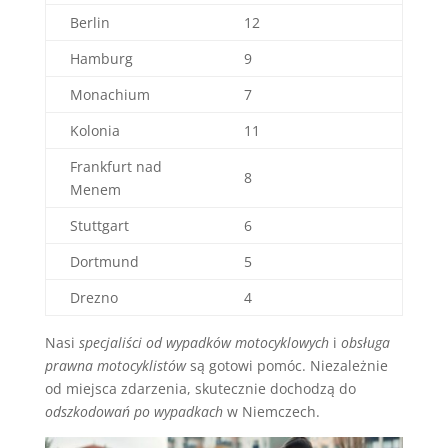
Berlin
12
Hamburg
9
Monachium
7
Kolonia
11
Frankfurt nad
8
Menem
Stuttgart
6
Dortmund
5
Drezno
4
Nasi
specjaliści od wypadków motocyklowych
i
obsługa
prawna motocyklistów
są gotowi pomóc. Niezależnie
od miejsca zdarzenia, skutecznie dochodzą do
odszkodowań po wypadkach
w Niemczech.