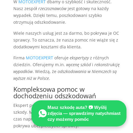
W
MOTOEXPERT
dbamy o szybkość i skuteczność.
Nasz zespół
rzeczoznawców
jest gotowy na każdy
wypadek. Dzięki temu, poszkodowani szybko
otrzymują odszkodowanie.
Wiele naszych usług jest za darmo, bo pokrywa je OC
sprawcy. To oznacza, że nasza pomoc nie wiąże się z
dodatkowymi kosztami dla klienta.
Firma
MOTOEXPERT
oferuje
ekspertyzy
z różnych
dziedzin. Oferujemy m.in.
wycenę szkód
i
rekonstrukcję
wypadków
. Wiedzą, że
odszkodowania w Niemczech są
wyższe niż w Polsce
.
Kompleksowa pomoc w
dochodzeniu odszkodowań
Ekspert pomoże uzyskać pełne odszkodowanie za
Masz szkodę auta? 📷 Wyślij
szkody. Można też skorzystać z
auto zastępczego
na
zdjęcia — sprawdzimy natychmiast
czas naprawy. Holowanie uszkodzonego pojazdu
czy możemy pomóc
pokrywa ubezpieczyciel sprawcy.