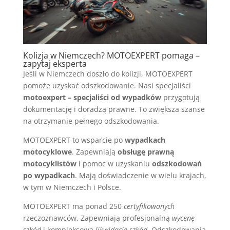
Kolizja w Niemczech? MOTOEXPERT pomaga –
zapytaj eksperta
Jeśli w Niemczech doszło do kolizji, MOTOEXPERT
pomoże uzyskać odszkodowanie. Nasi specjaliści
motoexpert – specjaliści od wypadków
przygotują
dokumentację i doradzą prawne. To zwiększa szanse
na otrzymanie pełnego odszkodowania.
MOTOEXPERT to wsparcie po
wypadkach
motocyklowe
. Zapewniają
obsługę prawną
motocyklistów
i pomoc w uzyskaniu
odszkodowań
po wypadkach
. Mają doświadczenie w wielu krajach,
w tym w Niemczech i Polsce.
MOTOEXPERT ma ponad 250
certyfikowanych
rzeczoznawców. Zapewniają profesjonalną
wycenę
szkód
i kompleksową
likwidację szkód
. Odszkodowania