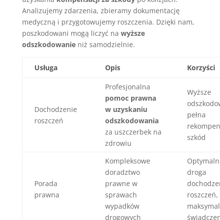
Analizujemy zdarzenia, zbieramy dokumentację
medyczną i przygotowujemy roszczenia. Dzięki nam,
poszkodowani mogą liczyć na
wyższe
odszkodowanie
niż samodzielnie.
Usługa
Opis
Korzyści
Profesjonalna
Wyższe
pomoc prawna
odszkodo
Dochodzenie
w uzyskaniu
pełna
roszczeń
odszkodowania
rekompen
za uszczerbek na
szkód
zdrowiu
Kompleksowe
Optymaln
doradztwo
droga
Porada
prawne w
dochodze
prawna
sprawach
roszczeń,
wypadków
maksymal
drogowych
świadczen