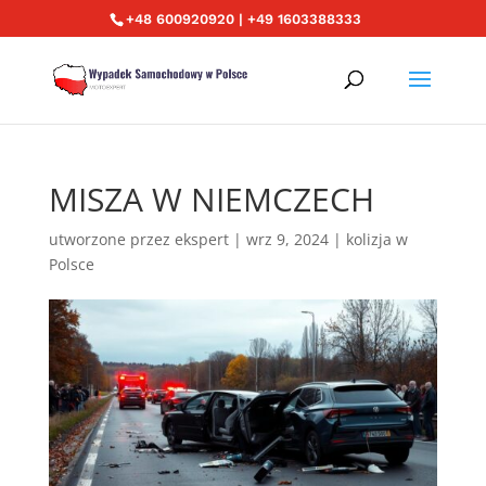
+48 600920920 | +49 1603388333
MISZA W NIEMCZECH
utworzone przez
ekspert
|
wrz 9, 2024
|
kolizja w
Polsce