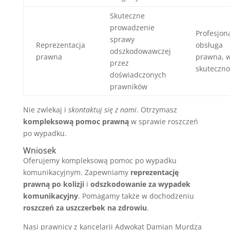
Skuteczne
prowadzenie
Profesjon
sprawy
Reprezentacja
obsługa
odszkodowawczej
prawna
prawna, 
przez
skuteczno
doświadczonych
prawników
Nie zwlekaj i
skontaktuj się z nami
. Otrzymasz
kompleksową pomoc prawną
w sprawie roszczeń
po wypadku.
Wniosek
Oferujemy kompleksową pomoc po wypadku
komunikacyjnym. Zapewniamy
reprezentację
prawną po kolizji
i
odszkodowanie za wypadek
komunikacyjny
. Pomagamy także w dochodzeniu
roszczeń za uszczerbek na zdrowiu
.
Nasi prawnicy z kancelarii Adwokat Damian Murdza