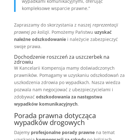
wypadkami komunikacyjnymi, oferując
kompleksowe wsparcie prawne.”
Zapraszamy do skorzystania z naszej
reprezentacji
prawnej po kolizji
. Pomożemy Państwu
uzyskać
należne odszkodowanie
i należycie zabezpieczyć
swoje prawa.
Dochodzenie roszczeń za uszczerbek na
zdrowiu
W Kancelarii Kompensja mamy doświadczonych
prawników. Pomagamy w uzyskaniu odszkodowań za
uszkodzenia zdrowia po wypadkach. Nasza wiedza
pozwala nam negocjować z ubezpieczycielami i
zdobywać
odszkodowania za następstwa
wypadków komunikacyjnych
.
Porada prawna dotycząca
wypadków drogowych
Dajemy
profesjonalne porady prawne
na temat
uzyskania
kompensacji za szkody
po kolizjach.