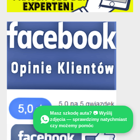
Masz szkodę auta? 📷 Wyślij
zdjęcia — sprawdzimy natychmiast
czy możemy pomóc