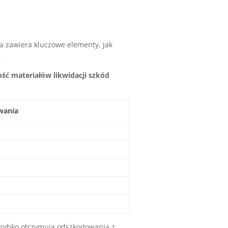
 zawiera kluczowe elementy, jak
.
ść materiałów likwidacji szkód
wania
szybko otrzymują odszkodowania z