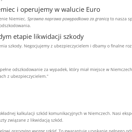
emiec i operujemy w walucie Euro
enie Niemiec.
Sprawna naprawa powypadkowa za granicą
to nasza sp
e odszkodowania.
ym etapie likwidacji szkody
nia szkody. Negocjujemy z ubezpieczycielem i dbamy o finalne roz
ełne odszkodowanie za wypadek, który miał miejsce w Niemczech.
ch z ubezpieczycielem.”
ładnej kalkulacji szkód komunikacyjnych w Niemczech. Nasi eksperc
ty związane z likwidacją szkód.
ielowi
precyzyjną wycenę szkód
. To gwarantuje uzyskanie pełnego o