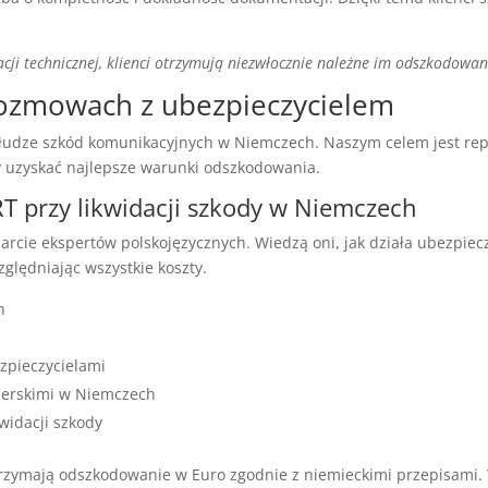
ji technicznej, klienci otrzymują niezwłocznie należne im odszkodowan
rozmowach z ubezpieczycielem
słudze szkód komunikacyjnych w Niemczech. Naszym celem jest r
by uzyskać najlepsze warunki odszkodowania.
 przy likwidacji szkody w Niemczech
parcie ekspertów polskojęzycznych. Wiedzą oni, jak działa ubezpie
ględniając wszystkie koszty.
h
zpieczycielami
nerskimi w Niemczech
widacji szkody
otrzymają odszkodowanie w Euro zgodnie z niemieckimi przepisam