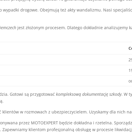
o wypadki drogowe. Obejmują też akty wandalizmu. Nasi specjaliś
Niemczech
jest złożonym procesem. Dlatego dokładnie analizujemy 
C
2
1
o
ędzia. Gotowi są przygotować
kompleksową dokumentację szkody
. W t
ą.
 klientów w rozmowach z ubezpieczycielem. Uzyskamy dla nich n
onywana przez MOTOEXPERT będzie dokładna i rzetelna. Sporządzo
mi. Zapewniamy klientom profesjonalną obsługę w procesie likwida