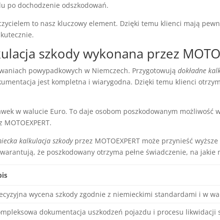
du po dochodzenie odszkodowań.
ycielem to nasz kluczowy element. Dzięki temu klienci mają pewno
skutecznie.
lkulacja szkody wykonana przez MOT
owaniach powypadkowych w Niemczech. Przygotowują
dokładne kal
umentacja jest kompletna i wiarygodna. Dzięki temu klienci otrzy
stawek w walucie Euro. To daje osobom poszkodowanym możliwość
 z MOTOEXPERT.
iecka kalkulacja szkody
przez MOTOEXPERT może przynieść wyższe o
gwarantują, że poszkodowany otrzyma pełne świadczenie, na jakie
is
ecyzyjna wycena szkody zgodnie z niemieckimi standardami i w wa
mpleksowa dokumentacja uszkodzeń pojazdu i procesu likwidacji 