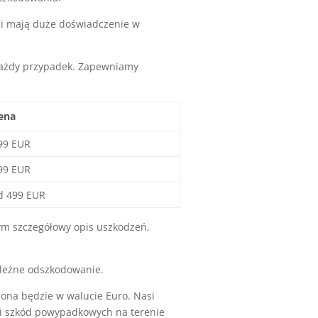
ci mają duże doświadczenie w
każdy przypadek. Zapewniamy
ena
99 EUR
99 EUR
d 499 EUR
ym szczegółowy opis uszkodzeń,
ależne odszkodowanie.
na będzie w walucie Euro. Nasi
cji szkód powypadkowych na terenie