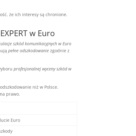
ść, że ich interesy są chronione.
OEXPERT w Euro
kulacje szkód komunikacyjnych w Euro
mują
pełne odszkodowanie
zgodnie z
 wyboru
profesjonalnej wyceny szkód w
dszkodowanie niż w Polsce.
 ma prawo.
lucie Euro
szkody