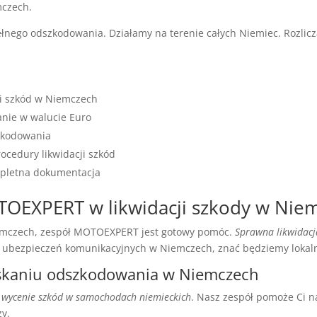
mczech.
łnego odszkodowania. Działamy na terenie całych Niemiec. Rozlicz
i szkód w Niemczech
zanie w walucie Euro
szkodowania
ocedury likwidacji szkód
mpletna dokumentacja
OEXPERT w likwidacji szkody w Nie
emczech, zespół MOTOEXPERT jest gotowy pomóc.
Sprawna likwidacj
od ubezpieczeń komunikacyjnych w Niemczech, znać będziemy lokaln
yskaniu odszkodowania w Niemczech
w
wycenie szkód w samochodach niemieckich
. Nasz zespół pomoże Ci 
ży.