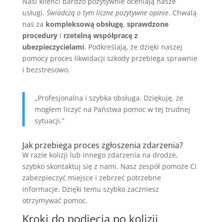
Nasi klienci bardzo pozytywnie oceniają nasze
usługi.
Świadczą o tym liczne pozytywne opinie
. Chwalą
nas za
kompleksową obsługę
,
sprawdzone
procedury
i
rzetelną współpracę z
ubezpieczycielami
. Podkreślają, że dzięki naszej
pomocy proces likwidacji szkody przebiega sprawnie
i bezstresowo.
„Profesjonalna i szybka obsługa. Dziękuję, że
mogłem liczyć na Państwa pomoc w tej trudnej
sytuacji.”
Jak przebiega proces zgłoszenia zdarzenia?
W razie kolizji lub innego zdarzenia na drodze,
szybko skontaktuj się z nami. Nasz zespół pomoże Ci
zabezpieczyć miejsce i zebrzeć potrzebne
informacje. Dzięki temu szybko zaczniesz
otrzymywać pomoc.
Kroki do podjęcia po kolizji