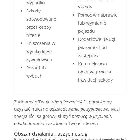
wypadku
szkody
Szkody
Pomoc w naprawie
spowodowane
lub wymianie
przez osoby
pojazdu
trzecie
Dodatkowe usługi,
Zniszczenia w
jak samochód
wyniku klęsk
zastępczy
żywiołowych
Kompleksowa
Pożar lub
obsługa procesu
wybuch
likwidacji szkody
Zadbamy o Twoje
ubezpieczenie AC
i pomożemy
uzyskać należne
odszkodowanie powypadkowe
. Nasi
specjaliści są gotowi służyć
pomocą w uzyskaniu
odszkodowania
i zadbać o Twoje interesy.
Obszar działania naszych usług
Nasze usługi pomocowe są dostępne na
terenie całej