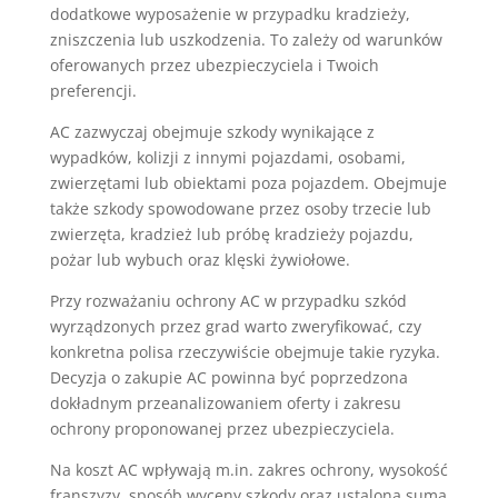
dodatkowe wyposażenie w przypadku kradzieży,
zniszczenia lub uszkodzenia. To zależy od warunków
oferowanych przez ubezpieczyciela i Twoich
preferencji.
AC zazwyczaj obejmuje szkody wynikające z
wypadków, kolizji z innymi pojazdami, osobami,
zwierzętami lub obiektami poza pojazdem. Obejmuje
także szkody spowodowane przez osoby trzecie lub
zwierzęta, kradzież lub próbę kradzieży pojazdu,
pożar lub wybuch oraz klęski żywiołowe.
Przy rozważaniu ochrony AC w przypadku szkód
wyrządzonych przez grad warto zweryfikować, czy
konkretna polisa rzeczywiście obejmuje takie ryzyka.
Decyzja o zakupie AC powinna być poprzedzona
dokładnym przeanalizowaniem oferty i zakresu
ochrony proponowanej przez ubezpieczyciela.
Na koszt AC wpływają m.in. zakres ochrony, wysokość
franszyzy, sposób wyceny szkody oraz ustalona suma