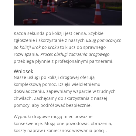
Każda sekunda po kolizji jest cenna. Szybkie
zgłoszenie i skorzystanie z naszych
usług pomocowych
po kolizji krok po kroku
to klucz do sprawnego
rozwiązania.
Proces obsługi zdarzenia drogowego
przebiega płynnie z profesjonalnymi partnerami.
Wniosek
Nasze usługi po kolizji drogowej oferują
kompleksową pomoc. Dzięki wieloletniemu
doświadczeniu, zapewniamy wsparcie w trudnych
chwilach. Zachęcamy do skorzystania z naszej
pomocy, aby podróżować bezpiecznie.
Wypadki drogowe mogą mieć poważne
konsekwencje. Mogą one powodować obrażenia,
koszty napraw i konieczność wezwania policji.