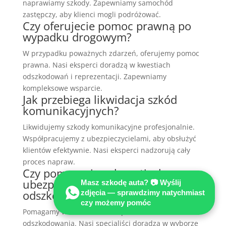
naprawiamy szkody. Zapewniamy samochód
zastępczy, aby klienci mogli podróżować.
Czy oferujecie pomoc prawną po
wypadku drogowym?
W przypadku poważnych zdarzeń, oferujemy pomoc
prawna. Nasi eksperci doradzą w kwestiach
odszkodowań i reprezentacji. Zapewniamy
kompleksowe wsparcie.
Jak przebiega likwidacja szkód
komunikacyjnych?
Likwidujemy szkody komunikacyjne profesjonalnie.
Współpracujemy z ubezpieczycielami, aby obsłużyć
klientów efektywnie. Nasi eksperci nadzorują cały
proces napraw.
Czy pomagacie w kwestiach
ubezpieczenia AC i
Masz szkodę auta? 📷 Wyślij
odszkodowania?
zdjęcia — sprawdzimy natychmiast
czy możemy pomóc
Pomagamy w kwestiach ubezpieczenia AC i
odszkodowania. Nasi specjaliści doradzą w wyborze