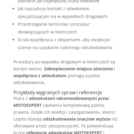
zebranie jak największej liczby dowodów
Jak najszybszy kontakt z adwokatem
specjalizującym się w wypadkach drogowych
Przestrzeganie terminów i procedur
obowiązujących w Niemczech
Ścisła współpraca z ekspertami, aby zwiększyć
szanse na uzyskanie należnego odszkodowania
Procedury po wypadku drogowym w Niemczech są
bardzo ważne.
Zabezpieczenie miejsca zdarzenia
i
współpraca z adwokatem
pomogą uzyskać
odszkodowanie.
Przykłady wygranych spraw i referencje
Praca z
adwokatami rekomendowanymi przez
MOTOEXPERT
zapewnia kompleksową pomoc
prawna. Dzięki ich wiedzy i zaangażowaniu, klienci
często dostają
odszkodowania znacznie wyższe
niż
oferowane przez ubezpieczycieli. To potwierdzają
liczne
referencje adwokatów MOTOEXPERT
i