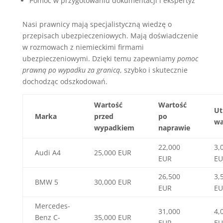
Pomoc w przygotowaniu dokumentacji i ekspertyz
Nasi prawnicy mają specjalistyczną wiedzę o
przepisach ubezpieczeniowych. Mają doświadczenie
w rozmowach z niemieckimi firmami
ubezpieczeniowymi. Dzięki temu zapewniamy
pomoc
prawną po wypadku za granicą
, szybko i skutecznie
dochodząc odszkodowań.
Wartość
Wartość
Ut
Marka
przed
po
wa
wypadkiem
naprawie
22,000
3,
Audi A4
25,000 EUR
EUR
EU
26,500
3,
BMW 5
30,000 EUR
EUR
EU
Mercedes-
31,000
4,
Benz C-
35,000 EUR
EUR
EU