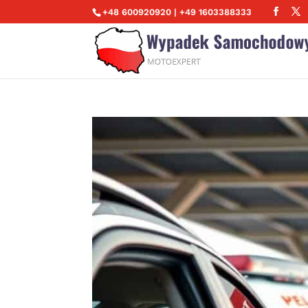
+48 600920920 | +49 1603388333