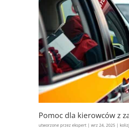
Pomoc dla kierowców z z
utworzone przez
ekspert
|
wrz 24, 2025
|
koli