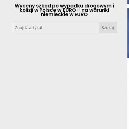
Wyceny szkod po wypadku drogowym i
kolizji w Polsce
w EURO
– na warunki
niemieckie w EURO