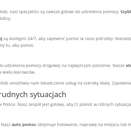
ski, nasi specjaliści są zawsze gotowi do udzielenia pomocy.
Szyb
tolicy.
ej
są dostępni 24/7, aby zapewnić pomoc w razie potrzeby. Niezależ
my tu, aby pomóc.
 do udzielenia pomocy drogowej na najwyższym poziomie. Nasze
at
a wielu kierowców.
lski umożliwia nam świadczenie usług na szeroką skalę. Zapewnia t
rudnych sytuacjach
olsce. Nasz zespół jest gotowy, aby Ci pomóc w różnych sytuacja
. Nasz
auto pomoc
obejmuje holowanie, naprawę na miejscu lub tr