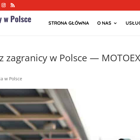
STRONA GŁÓWNA
O NAS
USŁUG
z zagranicy w Polsce — MOTOEX
zja w Polsce