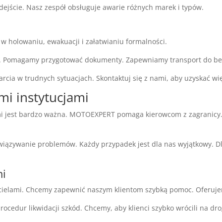
dejście. Nasz zespół obsługuje awarie różnych marek i typów.
holowaniu, ewakuacji i załatwianiu formalności.
i. Pomagamy przygotować dokumenty. Zapewniamy transport do be
cia w trudnych sytuacjach. Skontaktuj się z nami, aby uzyskać wię
mi instytucjami
ami jest bardzo ważna. MOTOEXPERT pomaga kierowcom z zagranicy
związywanie problemów. Każdy przypadek jest dla nas wyjątkowy. 
mi
elami. Chcemy zapewnić naszym klientom szybką pomoc. Oferuje
rocedur likwidacji szkód. Chcemy, aby klienci szybko wrócili na dro