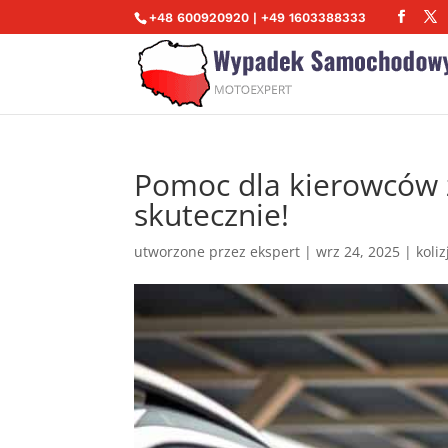
+48 600920920 | +49 1603388333
Pomoc dla kierowców 
skutecznie!
utworzone przez
ekspert
|
wrz 24, 2025
|
koli