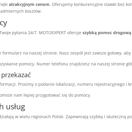
zięki
atrakcyjnym cenom
. Oferujemy konkurencyjne stawki bez ko
admiernych kosztów.
cy
a Twoje pytania 24/7. MOTOEXPERT oferuje
szybką pomoc drogową
formularz na naszej stronie. Nasz zespół jest zawsze gotowy, aby
uzyskanie pomocy. Numer telefonu znajdziesz na naszej stronie gł
z przekazać
ormacji. Prosimy o podanie lokalizacji, numeru rejestracyjnego i k
 pomoże nam lepiej przygotować się do pomocy.
h usług
ałają w wielu regionach Polski. Zapewniają szybką i skuteczną p