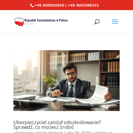
+48 600920920 | +49 1603388333
Ubezpieczyciel zaniżył odszkodowanie?
Sprawdź, co możesz zrobić
utworzone przez
ekspert
|
sty 28, 2026
|
kolizja w