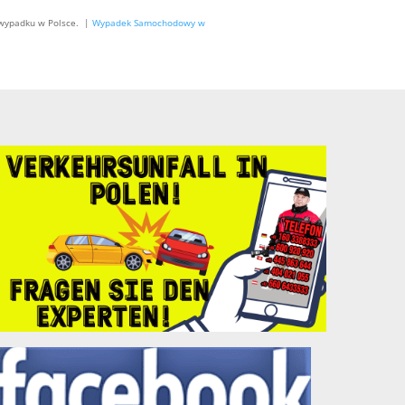
 wypadku w Polsce. |
Wypadek Samochodowy w