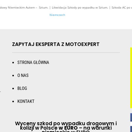
wy Niemieckim Autem – Sztum. | Likwidacja Szkody po wypadku w Sztum. | Szkoda AC po
Niemczech
ZAPYTAJ EKSPERTA Z MOTOEXPERT
STRONA GŁÓWNA
O NAS
BLOG
.
KONTAKT
Wyceny szkod po wypadku drogowym i
kolizji w Polsce
w EURO
– na warunki