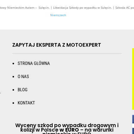
wy Niemieckim Autem – Sulęcin. | Likwidacja Szkody po wypadku w Sulęcin. | Szkoda AC p
Niemczech
ZAPYTAJ EKSPERTA Z MOTOEXPERT
STRONA GŁÓWNA
O NAS
BLOG
.
KONTAKT
Wyceny szkod po wypadku drogowym i
kolizji w Polsce
w EURO
– na warunki