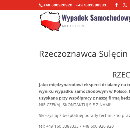
+48 600920920 | +49 1603388333
Rzeczoznawca Sulęcin
RZE
Jako międzynarodowi eksperci działamy na t
wyniku wypadku samochodowym w Polsce. Be
uzyskana przy współpracy z naszą firmą bedz
NIE CZEKAJ! SKONTAKTUJ SIĘ Z NAMI!
Skorzystaj z bezpłatnej porady techniczno-pra
tel: +49 160 3388333 / +48 600 920 920