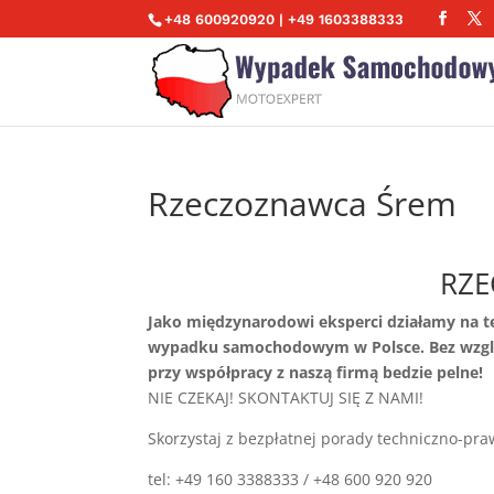
+48 600920920 | +49 1603388333
Rzeczoznawca Śrem
RZ
Jako międzynarodowi eksperci działamy na 
wypadku samochodowym w Polsce. Bez wzglę
przy współpracy z naszą firmą bedzie pelne!
NIE CZEKAJ! SKONTAKTUJ SIĘ Z NAMI!
Skorzystaj z bezpłatnej porady techniczno-pra
tel: +49 160 3388333 / +48 600 920 920