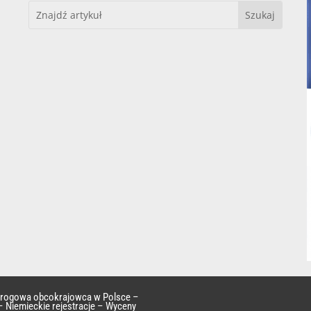
 drogowa obcokrajowca w Polsce –
– Niemieckie rejestracje – Wyceny