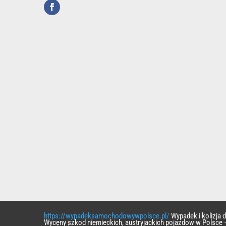
https://wypadeksamochodowywpolsce.pl/
Wypadek i kolizja
Wyceny szkod niemieckich, austryjackich pojazdow w Polsce 