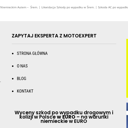
emieckim Autem – Śrem. | Likwidacja Szkody po wypadku w Śrem. | Szkoda AC po wypadk
ZAPYTAJ EKSPERTA Z MOTOEXPERT
STRONA GŁÓWNA
O NAS
BLOG
.
KONTAKT
Wyceny szkod po wypadku drogowym i
kolizji w Polsce
w EURO
– na warunki
niemieckie w EURO