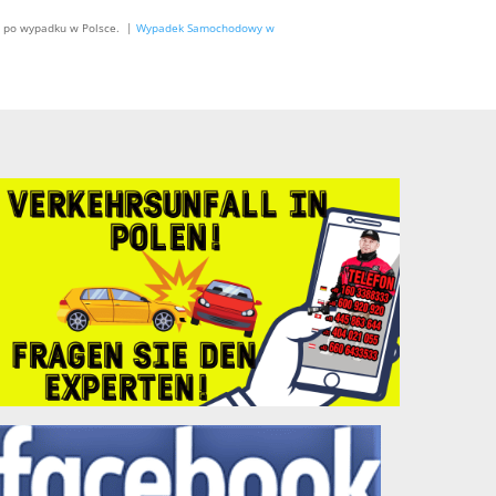
 po wypadku w Polsce. |
Wypadek Samochodowy w