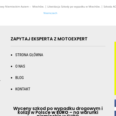
y Niemieckim Autem – Miechów. | Likwidacja Szkody po wypadku w Miechów. | Szkoda AC
Niemczech
ZAPYTAJ EKSPERTA Z MOTOEXPERT
STRONA GŁÓWNA
O NAS
BLOG
.
KONTAKT
Wyceny szkod po wypadku drogowym i
kolizji w Polsce
w EURO
– na warunki