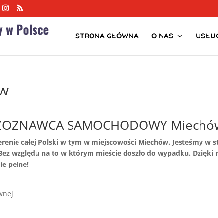
STRONA GŁÓWNA
O NAS
USŁUG
ów
ZOZNAWCA SAMOCHODOWY Miechó
terenie całej Polski w tym w miejscowości Miechów. Jesteśmy 
z względu na to w którym mieście doszło do wypadku. Dzięki
ie pelne!
wnej