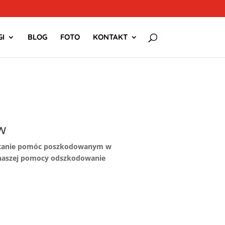
I
BLOG
FOTO
KONTAKT
w
w stanie pomóc poszkodowanym w
 naszej pomocy odszkodowanie