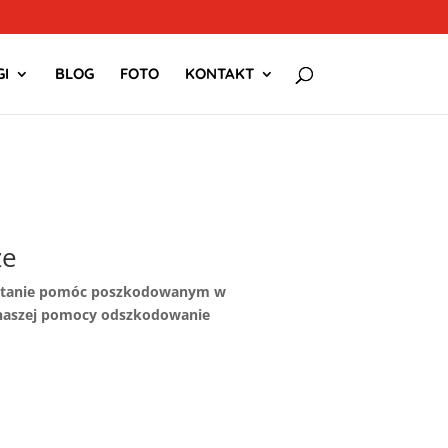
I
BLOG
FOTO
KONTAKT
ze
 w stanie pomóc poszkodowanym w
 naszej pomocy odszkodowanie