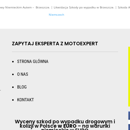
 Niemieckim Autem – Brzeszcze. | Likwidacja Szkody po wypadku w Brzeszcze. | Szkoda 
Niemczech
ZAPYTAJ EKSPERTA Z MOTOEXPERT
STRONA GŁÓWNA
O NAS
BLOG
.
KONTAKT
Wyceny szkod po wypadku drogowym i
kolizji w Polsce
w EURO
– na warunki