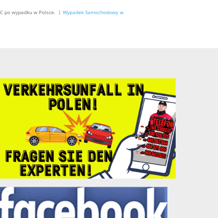
AC po wypadku w Polsce. |
Wypadek Samochodowy w