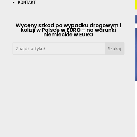
KONTAKT
Wyceny szkod po wypadku drogowym i
kolizji w Polsce
w EURO
– na warunki
niemieckie w EURO