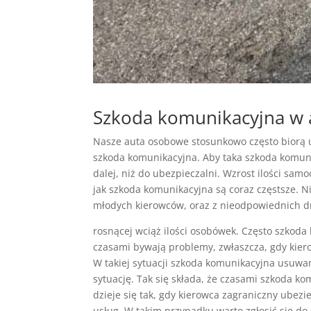
Szkoda komunikacyjna w
Nasze auta osobowe stosunkowo często biorą 
szkoda komunikacyjna. Aby taka szkoda komunik
dalej, niż do ubezpieczalni. Wzrost ilości sam
jak szkoda komunikacyjna są coraz częstsze. Ni
młodych kierowców, oraz z nieodpowiednich d
rosnącej wciąż ilości osobówek. Często szkod
czasami bywają problemy, zwłaszcza, gdy kier
W takiej sytuacji szkoda komunikacyjna usuw
sytuację. Tak się składa, że czasami szkoda ko
dzieje się tak, gdy kierowca zagraniczny ubezie
usług. W takim przypadku warto zgłosić się do 