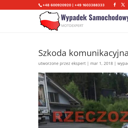
+48 600920920 | +49 1603388333
Szkoda komunikacyjn
utworzone przez
ekspert
|
mar 1, 2018
|
wypa