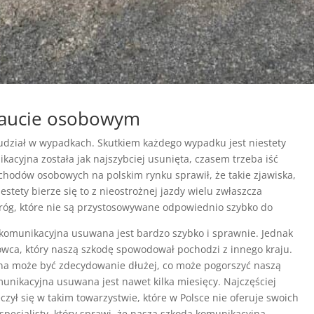
 aucie osobowym
udział w wypadkach. Skutkiem każdego wypadku jest niestety
acyjna została jak najszybciej usunięta, czasem trzeba iść
ochodów osobowych na polskim rynku sprawił, że takie zjawiska,
estety bierze się to z nieostrożnej jazdy wielu zwłaszcza
róg, które nie są przystosowywane odpowiednio szybko do
a komunikacyjna usuwana jest bardzo szybko i sprawnie. Jednak
owca, który naszą szkodę spowodował pochodzi z innego kraju.
ana może być zdecydowanie dłużej, co może pogorszyć naszą
munikacyjna usuwana jest nawet kilka miesięcy. Najczęściej
czył się w takim towarzystwie, które w Polsce nie oferuje swoich
specjalisty, który sprawi, że nasza szkoda komunikacyjna