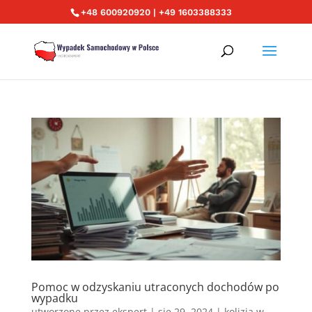
+48 600920920 | +49 1603388333
Pomoc w odzyskaniu utraconych dochodów po
wypadku
utworzone przez
ekspert
|
sie 29, 2024
|
kolizja w