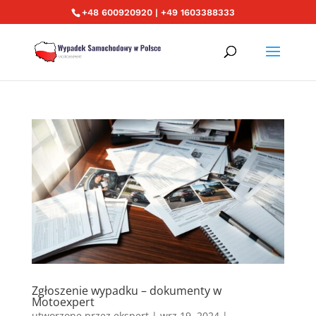
+48 600920920 | +49 1603388333
Zgłoszenie wypadku – dokumenty w
Motoexpert
utworzone przez
ekspert
|
wrz 19, 2024
|