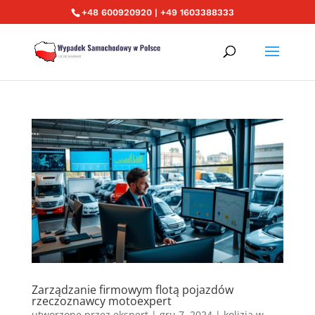
+48 600920920 | +49 1603388333
Zarządzanie firmowym flotą pojazdów
rzeczoznawcy motoexpert
utworzone przez
ekspert
|
gru 7, 2024
|
kolizja w