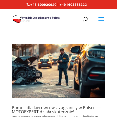
+48 600920920 | +49 1603388333
Pomoc dla kierowców z zagranicy w Polsce —
MOTOEXPERT działa skutecznie!
utworzone przez
ekspert
|
lis 12, 2025
|
kolizja w