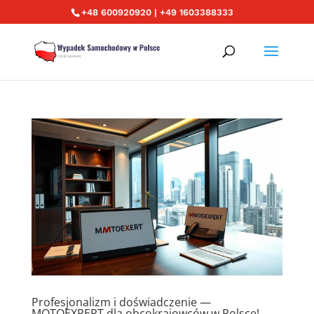
+48 600920920 | +49 1603388333
Profesjonalizm i doświadczenie —
MOTOEXPERT dla obcokrajowców w Polsce!